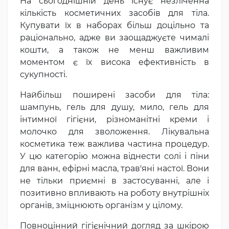
На сьогоднішній день існує незліченна
кількість косметичних засобів для тіла.
Купувати їх в наборах більш доцільно та
раціонально, адже ви заощаджуєте чималі
кошти, а також не менш важливим
моментом є їх висока ефективність в
сукупності.
Найбільш поширені засоби для тіла:
шампунь, гель для душу, мило, гель для
інтимної гігієни, різноманітні креми і
молочко для зволоження. Лікувальна
косметика теж важлива частина процедур.
У цю категорію можна віднести солі і піни
для ванн, ефірні масла, трав'яні настої. Вони
не тільки приємні в застосуванні, але і
позитивно впливають на роботу внутрішніх
органів, зміцнюють організм у цілому.
Повноцінний гігієнічний догляд за шкірою