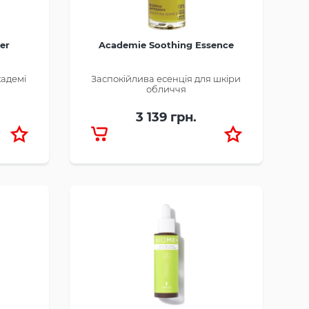
er
Academie Soothing Essence
кадемі
Заспокійлива есенція для шкіри
обличчя
3 139 грн.