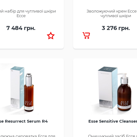
й набір для чутливої шкіри
Зволожуючий крем Ессе
Ессе
чутливої шкіри
7 484 грн.
3 276 грн.
se Resurrect Serum R4
Esse Sensitive Cleanser
влююча сироватка Ессе для
Очищуючий засіб Ессе 