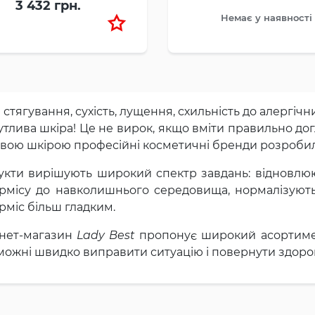
3 432 грн.
Немає у наявності
 стягування, сухість, лущення, схильність до алергічн
утлива шкіра! Це не вирок, якщо вміти правильно дог
вою шкірою професійні косметичні бренди розробил
кти вирішують широкий спектр завдань: відновлюю
ермісу до навколишнього середовища, нормалізують
рміс більш гладким.
рнет-магазин
Lady Best
пропонує широкий асортимен
ожні швидко виправити ситуацію і повернути здоров