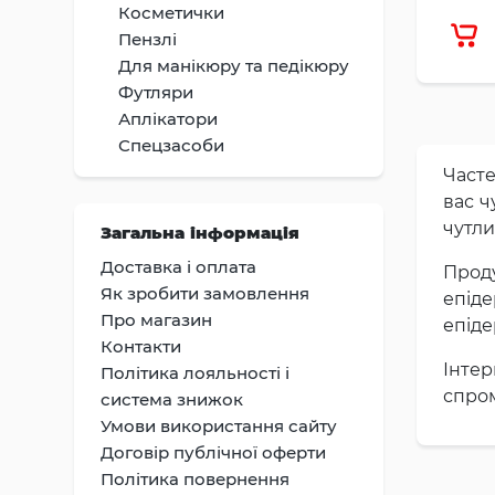
Косметички
Пензлі
Для манікюру та педікюру
Футляри
Аплікатори
Спецзасоби
Часте
вас ч
чутли
Загальна інформація
Доставка i оплата
Проду
Як зробити замовлення
епід
Про магазин
епіде
Контакти
Інте
Політика лояльності і
спром
система знижок
Умови використання сайту
Договір публічної оферти
Політика повернення