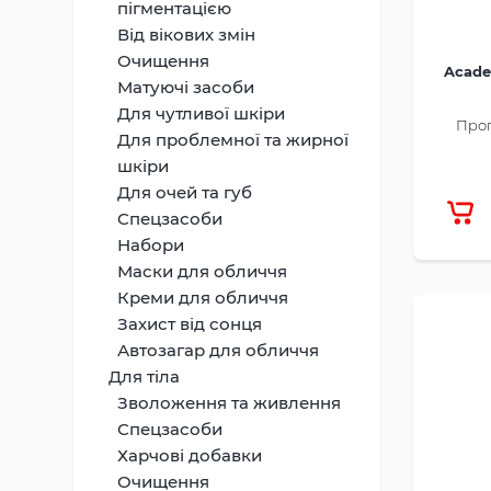
пігментацією
Від вікових змін
Очищення
Acade
Матуючі засоби
Для чутливої шкіри
Прог
Для проблемної та жирної
шкіри
Для очей та губ
Спецзасоби
Набори
Маски для обличчя
Креми для обличчя
Захист від сонця
Автозагар для обличчя
Для тіла
Зволоження та живлення
Спецзасоби
Харчові добавки
Очищення