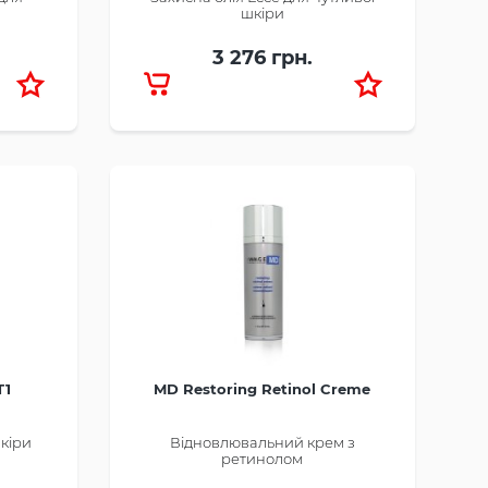
шкіри
3 276 грн.
T1
MD Restoring Retinol Creme
шкіри
Відновлювальний крем з
ретинолом