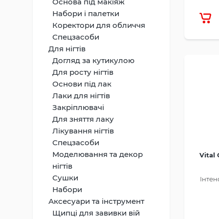
Основа під макіяж
Набори і палетки
Коректори для обличчя
Спецзасоби
Для нігтів
Догляд за кутикулою
Для росту нігтів
Основи під лак
Лаки для нігтів
Закріплювачі
Для зняття лаку
Лікування нігтів
Спецзасоби
Моделювання та декор
Vital
нігтів
Сушки
Інтен
Набори
Аксесуари та інструмент
Щипці для завивки вій