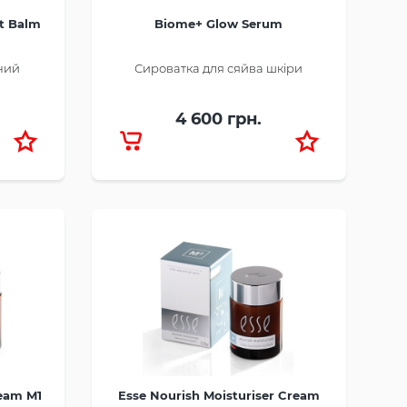
t Balm
Biome+ Glow Serum
ний
Сироватка для сяйва шкіри
4 600 грн.
ream M1
Esse Nourish Moisturiser Cream