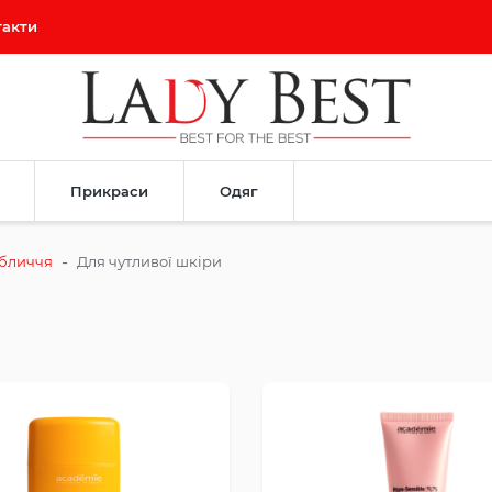
такти
Прикраси
Одяг
-
обличчя
Для чутливої шкіри