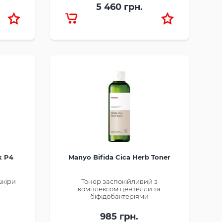
5 460 грн.
k P4
Manyo Bifida Cica Herb Toner
шкіри
Тонер заспокійливий з
комплексом центелли та
біфідобактеріями
985 грн.