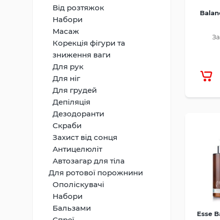
Від розтяжок
Balan
Набори
Масаж
За
Корекція фігури та
зниження ваги
Для рук
Для ніг
Для грудей
Депіляція
Дезодоранти
Скраби
Захист від сонця
Антицелюліт
Автозагар для тіла
Для ротової порожнини
Ополіскувачі
Набори
Бальзами
Esse B
Спреї