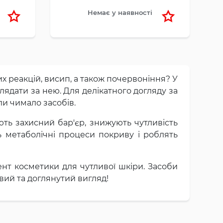
Немає у наявності
их реакцій, висип, а також почервоніння? У
лядати за нею. Для делікатного догляду за
и чимало засобів.
ть захисний бар'єр, знижують чутливість
 метаболічні процеси покриву і роблять
т косметики для чутливої шкіри. Засоби
ий та доглянутий вигляд!