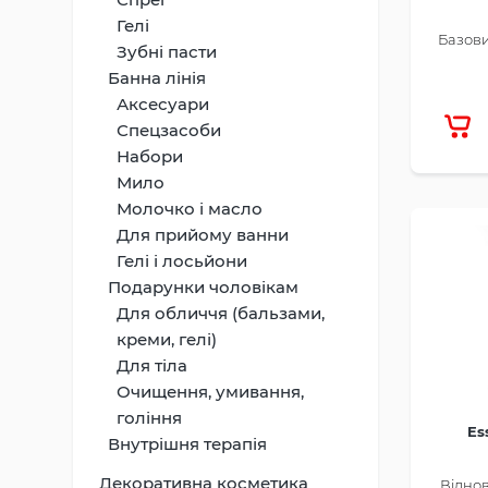
Гелі
Базови
Зубні пасти
Банна лінія
Аксесуари
Спецзасоби
Набори
Мило
Молочко і масло
Для прийому ванни
Гелі і лосьйони
Подарунки чоловікам
Для обличчя (бальзами,
креми, гелі)
Для тіла
Очищення, умивання,
гоління
Es
Внутрішня терапія
Декоративна косметика
Відно