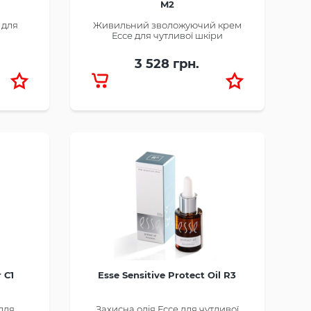
M2
 для
Живильний зволожуючий крем
Ессе для чутливої шкіри
3 528 грн.
 С1
Esse Sensitive Protect Oil R3
для
Захисна олія Ессе для чутливої