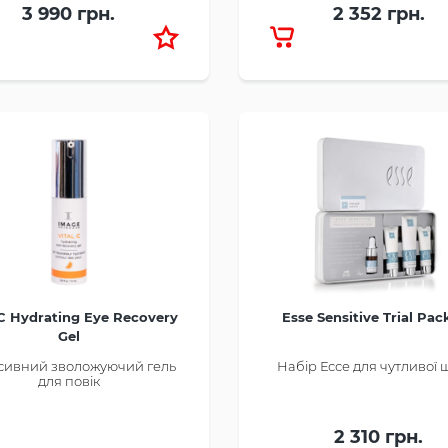
3 990 грн.
2 352 грн.
 C Hydrating Eye Recovery
Esse Sensitive Trial Pac
Gel
сивний зволожуючий гель
Набір Ессе для чутливої 
для повік
2 310 грн.