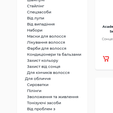
Стайлінг
Спецзасоби
Від лупи
Від випадіння
Acade
Набори
S
Маски для волосся
Сонцез
Лікування волосся
Фарби для волосся
Кондиціонери та бальзами
Захист кольору
Захист від сонця
Для кінчиків волосся
Для обличчя
Сироватки
Пілінги
Зволоження та живлення
Тонізуючі засоби
Від проблем з