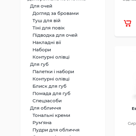
Для очей
Догляд за бровами
Туш для вій
Тіні для повік
Підводка для очей
Накладні вії
Набори
Контурні олівці
Для губ
Палетки і набори
Контурні олівці
Блиск для губ
Помада для губ
Спецзасоби
Для обличчя
E
Тональні креми
Рум'яна
Сир
Пудри для обличчя