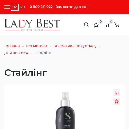
0 800 211 022
Замовити дзвінок
UA
RU
0
0
-
-
-
Головна
Косметика
Косметика по догляду
-
Для волосся
Стайлінг
Стайлінг