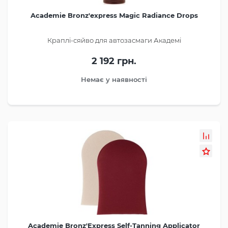
Academie Bronz'express Magic Radiance Drops
Краплі-сяйво для автозасмаги Академі
2 192 грн.
Немає у наявності
Academie Bronz'Express Self-Tanning Applicator