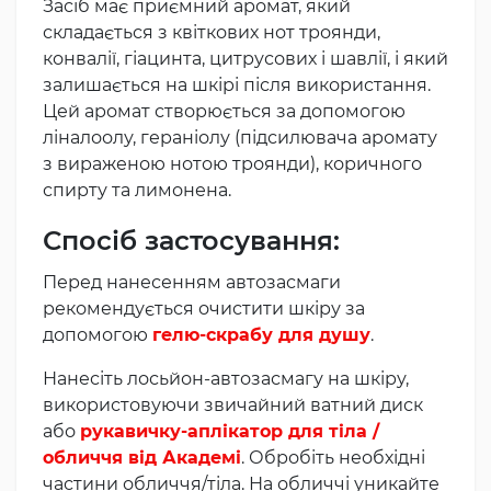
Засіб має приємний аромат, який
складається з квіткових нот троянди,
конвалії, гіацинта, цитрусових і шавлії, і який
залишається на шкірі після використання.
Цей аромат створюється за допомогою
ліналоолу, гераніолу (підсилювача аромату
з вираженою нотою троянди), коричного
спирту та лимонена.
Спосіб застосування:
Перед нанесенням автозасмаги
рекомендується очистити шкіру за
допомогою
гелю-скрабу для душу
.
Нанесіть лосьйон-автозасмагу на шкіру,
використовуючи звичайний ватний диск
або
рукавичку-аплікатор для тіла /
обличчя від Академі
. Обробіть необхідні
частини обличчя/тіла. На обличчі уникайте