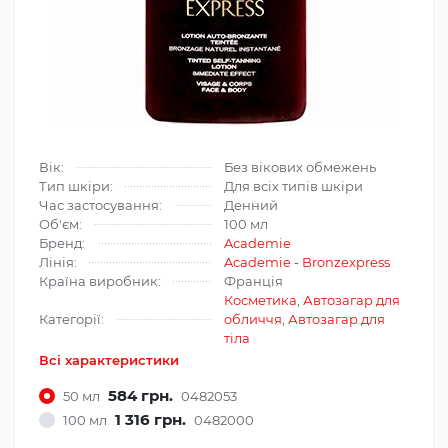
Вік:
Без вікових обмежень
Тип шкіри:
Для всіх типів шкіри
Час застосування:
Денний
Об'єм:
100 мл
Бренд:
Academie
Лінія:
Academie - Bronzexpress
Країна виробник:
Франція
Косметика
,
Автозагар для
Категорії:
обличчя
,
Автозагар для
тіла
Всі характеристики
584 грн.
50 мл
0482053
1 316 грн.
100 мл
0482000