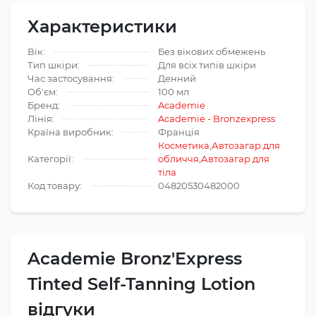
Характеристики
Вік:
Без вікових обмежень
Тип шкіри:
Для всіх типів шкіри
Час застосування:
Денний
Об'єм:
100 мл
Бренд:
Academie
Лінія:
Academie - Bronzexpress
Країна виробник:
Франція
Косметика
,
Автозагар для
Категорії:
обличчя
,
Автозагар для
тіла
Код товару:
04820530482000
Academie Bronz'Express
Tinted Self-Tanning Lotion
відгуки