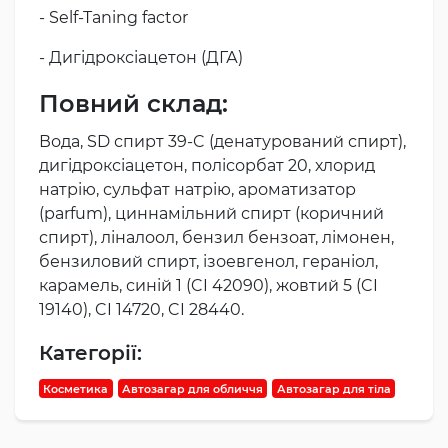
- Self-Taning factor
- Дигідроксіацетон (ДГА)
Повний склад:
Вода, SD спирт 39-C (денатурований спирт),
дигідроксіацетон, полісорбат 20, хлорид
натрію, сульфат натрію, ароматизатор
(parfum), циннамільний спирт (коричний
спирт), ліналоол, бензил бензоат, лімонен,
бензиловий спирт, ізоевгенол, гераніол,
карамель, синій 1 (CI 42090), жовтий 5 (CI
19140), CI 14720, CI 28440.
Категорії:
Косметика
Автозагар для обличчя
Автозагар для тіла