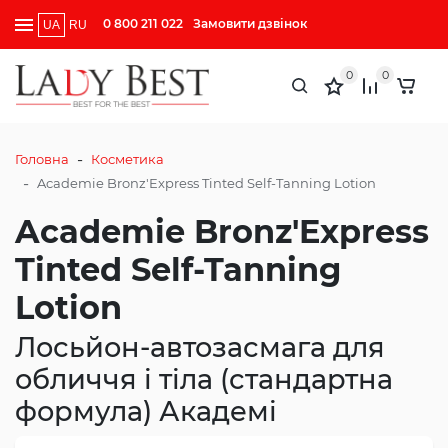
0 800 211 022
Замовити дзвінок
UA
RU
0
0
-
Головна
Косметика
-
Academie Bronz'Express Tinted Self-Tanning Lotion
Academie Bronz'Express
Tinted Self-Tanning
Lotion
Лосьйон-автозасмага для
обличчя і тіла (стандартна
формула) Академі