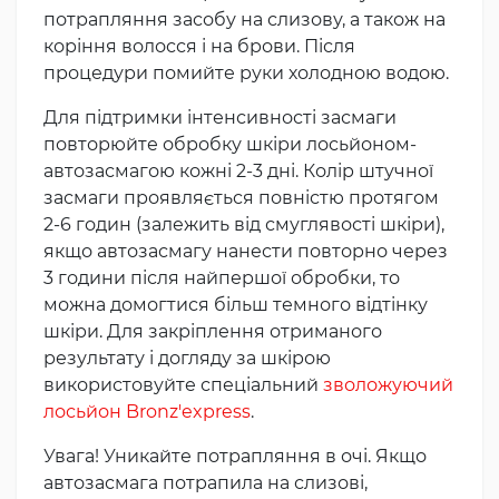
потрапляння засобу на слизову, а також на
коріння волосся і на брови. Після
процедури помийте руки холодною водою.
Для підтримки інтенсивності засмаги
повторюйте обробку шкіри лосьйоном-
автозасмагою кожні 2-3 дні. Колір штучної
засмаги проявляється повністю протягом
2-6 годин (залежить від смуглявості шкіри),
якщо автозасмагу нанести повторно через
3 години після найпершої обробки, то
можна домогтися більш темного відтінку
шкіри. Для закріплення отриманого
результату і догляду за шкірою
використовуйте спеціальний
зволожуючий
лосьйон Bronz'express
.
Увага! Уникайте потрапляння в очі. Якщо
автозасмага потрапила на слизові,