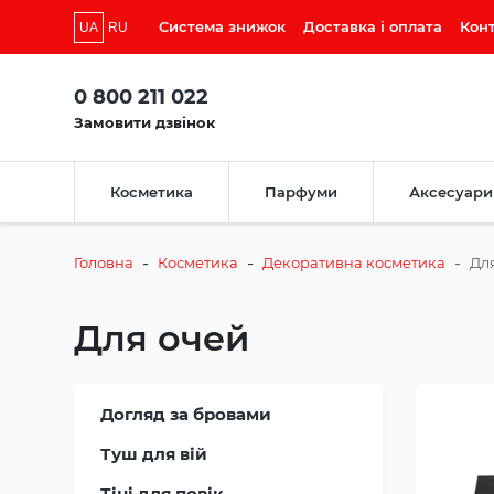
Система знижок
Доставка і оплата
Кон
UA
RU
0 800 211 022
Замовити дзвінок
Косметика
Парфуми
Аксесуари
-
-
-
Головна
Косметика
Декоративна косметика
Дл
Для очей
Догляд за бровами
Туш для вій
Тіні для повік