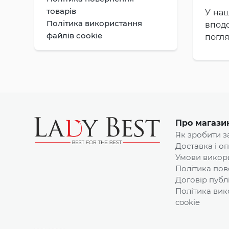
товарів
У на
Політика використання
вподо
файлів cookie
погля
Про магази
Як зробити 
Доставка і о
Умови викор
Політика пов
Договір публ
Політика вик
cookie