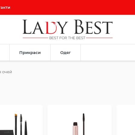
такти
Прикраси
Одяг
я очей