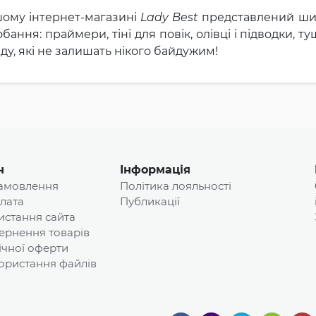
шому інтернет-магазині
Lady Best
представлений шир
бання: праймери, тіні для повік, олівці і підводки, т
ду, які не залишать нікого байдужим!
н
Інформація
замовлення
Політика лояльності
плата
Публикації
истання сайта
ернення товарів
ічної оферти
ористання файлів