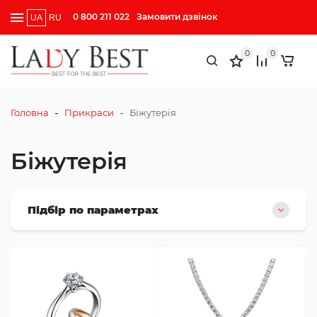
0 800 211 022
Замовити дзвінок
UA
RU
0
0
-
-
Головна
Прикраси
Біжутерія
Біжутерія
Підбір по параметрах