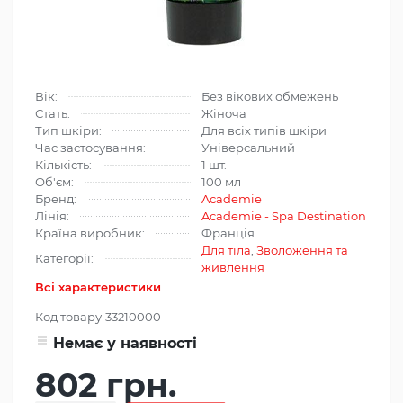
Вік:
Без вікових обмежень
Стать:
Жіноча
Тип шкіри:
Для всіх типів шкіри
Час застосування:
Універсальний
Кількість:
1 шт.
Об'єм:
100 мл
Бренд:
Academie
Лінія:
Academie - Spa Destination
Країна виробник:
Франція
Для тіла
,
Зволоження та
Категорії:
живлення
Всі характеристики
Код товару
33210000
Немає у наявності
802 грн.