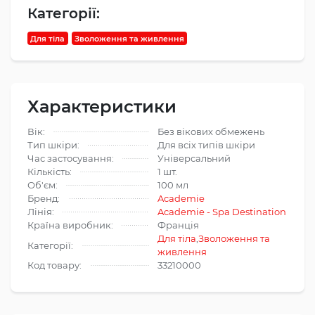
Категорії:
Для тіла
Зволоження та живлення
Характеристики
Вік:
Без вікових обмежень
Тип шкіри:
Для всіх типів шкіри
Час застосування:
Універсальний
Кількість:
1 шт.
Об'єм:
100 мл
Бренд:
Academie
Лінія:
Academie - Spa Destination
Країна виробник:
Франція
Для тіла
,
Зволоження та
Категорії:
живлення
Код товару:
33210000