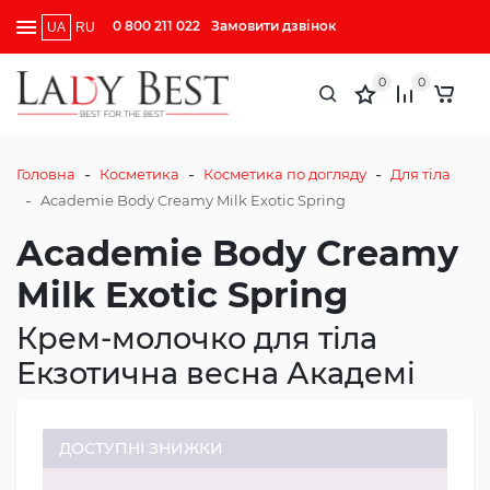
0 800 211 022
Замовити дзвінок
UA
RU
0
0
-
-
-
Головна
Косметика
Косметика по догляду
Для тіла
-
Academie Body Creamy Milk Exotic Spring
Academie Body Creamy
Milk Exotic Spring
Крем-молочко для тіла
Екзотична весна Академі
ДОСТУПНІ ЗНИЖКИ