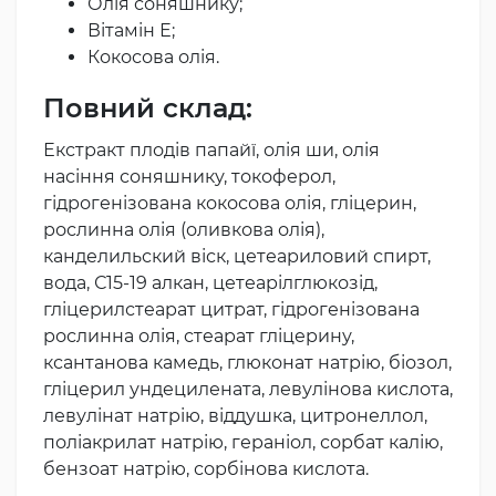
Олія соняшнику;
Вітамін Е;
Кокосова олія.
Повний склад:
Екстракт плодів папайї, олія ши, олія
насіння соняшнику, токоферол,
гідрогенізована кокосова олія, гліцерин,
рослинна олія (оливкова олія),
канделильский віск, цетеариловий спирт,
вода, С15-19 алкан, цетеарілглюкозід,
гліцерилстеарат цитрат, гідрогенізована
рослинна олія, стеарат гліцерину,
ксантанова камедь, глюконат натрію, біозол,
гліцерил ундецилената, левулінова кислота,
левулінат натрію, віддушка, цитронеллол,
поліакрилат натрію, гераніол, сорбат калію,
бензоат натрію, сорбінова кислота.