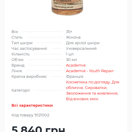
Вік:
35+
Стать:
Жіноча
Тип шкіри:
Для зрілої шкіри
Час застосування:
Універсальний
Кількість:
1 шт.
Об'єм:
30 мл
Бренд:
Academie
Лінія:
Academie - Youth Repair
Країна виробник:
Франція
Косметика по догляду
,
Для
обличчя
,
Сироватки
,
Категорії:
Зволоження та живлення
,
Від вікових змін
Всі характеристики
Код товару
9121002
5 840 грн.