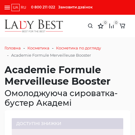
0 800 211 022
Замовити дзвінок
UA
RU
0
0
-
-
Головна
Косметика
Косметика по догляду
-
Academie Formule Merveilleuse Booster
Academie Formule
Merveilleuse Booster
Омолоджуюча сироватка-
бустер Академі
ДОСТУПНІ ЗНИЖКИ