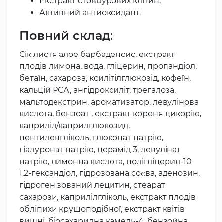
Екстракт стовбурових клітин;
Активний антиоксидант.
Повний склад:
Сік листя алое барбаденсис, екстракт
плодів лимона, вода, гліцерин, пропандіол,
бетаїн, сахароза, ксилітілглюкозід, кофеїн,
кальцій РСА, ангідроксиліт, трегалоза,
мальтодекстрин, ароматизатор, левулінова
кислота, бензоат , екстракт кореня цикорію,
каприліл/каприлглюкозид,
пентиленгліколь, глюконат натрію,
гіалуронат натрію, церамід 3, левулінат
натрію, лимонна кислота, полігліцерил-10
1,2-гександіол, гідрозована соєва, аденозин,
гідрогенізований лецитин, стеарат
сахарози, каприлілгліколь, екстракт плодів
обліпихи крушоподібної, екстракт квітів
вишні, біосахаридна камедь-4, бензойна