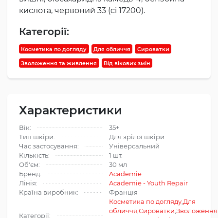
кислота, червоний 33 (ci 17200).
Категорії:
Косметика по догляду
Для обличчя
Сироватки
Зволоження та живлення
Від вікових змін
Характеристики
Вік:
35+
Тип шкіри:
Для зрілої шкіри
Час застосування:
Універсальний
Кількість:
1 шт.
Об'єм:
30 мл
Бренд:
Academie
Лінія:
Academie - Youth Repair
Країна виробник:
Франція
Косметика по догляду
,
Для
обличчя
,
Сироватки
,
Зволоження
Категорії: