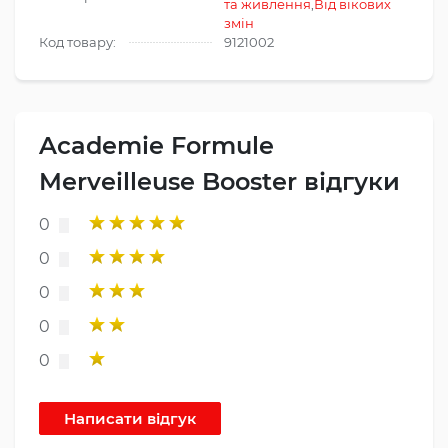
та живлення
,
Від вікових
змін
Код товару:
9121002
Academie Formule
Merveilleuse Booster відгуки
0
0
0
0
0