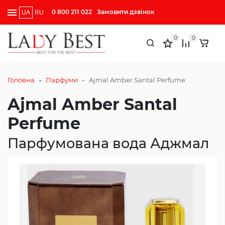
0 800 211 022
Замовити дзвінок
UA
RU
0
0
-
-
Головна
Парфуми
Ajmal Amber Santal Perfume
Ajmal Amber Santal
Perfume
Парфумована вода Аджмал