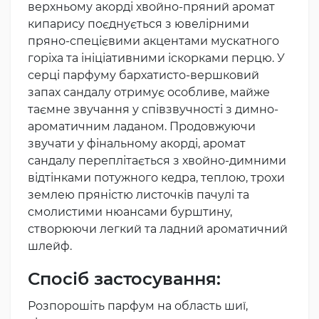
верхньому акорді хвойно-пряний аромат
кипарису поєднується з ювелірними
пряно-спецієвими акцентами мускатного
горіха та ініціативними іскорками перцю. У
серці парфуму бархатисто-вершковий
запах сандалу отримує особливе, майже
таємне звучання у співзвучності з димно-
ароматичним ладаном. Продовжуючи
звучати у фінальному акорді, аромат
сандалу переплітається з хвойно-димними
відтінками потужного кедра, теплою, трохи
землею пряністю листочків пачулі та
смолистими нюансами бурштину,
створюючи легкий та ладний ароматичний
шлейф.
Спосіб застосування:
Розпорошіть парфум на область шиї,