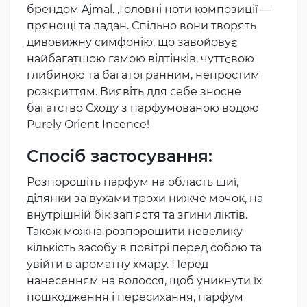
брендом Ajmal. ‚Головні ноти композиції —
прянощі та ладан. Спільно вони творять
дивовижну симфонію, що завойовує
найбагатшою гамою відтінків, чуттєвою
глибиною та багатогранним, непростим
розкриттям. Виявіть для себе зносне
багатство Сходу з парфумованою водою
Purely Orient Incence!
Спосіб застосування:
Розпорошіть парфум на область шиї,
ділянки за вухами трохи нижче мочок, на
внутрішній бік зап'ястя та згини ліктів.
Також можна розпорошити невелику
кількість засобу в повітрі перед собою та
увійти в ароматну хмару. Перед
нанесенням на волосся, щоб уникнути їх
пошкодження і пересихання, парфум