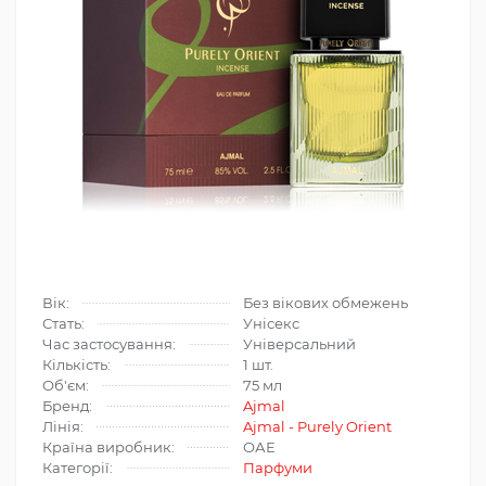
Вік:
Без вікових обмежень
Стать:
Унісекс
Час застосування:
Універсальний
Кількість:
1 шт.
Об'єм:
75 мл
Бренд:
Ajmal
Лінія:
Ajmal - Purely Orient
Країна виробник:
ОАЕ
Категорії:
Парфуми