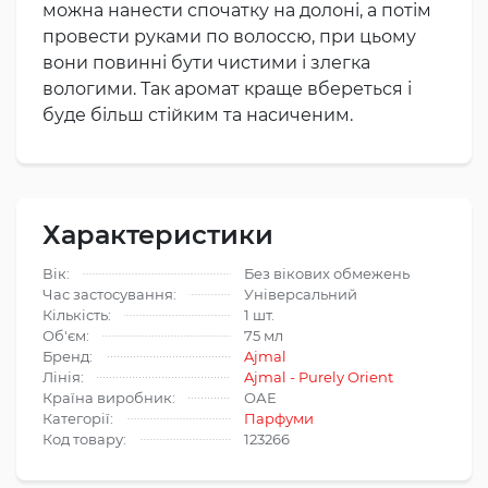
можна нанести спочатку на долоні, а потім
провести руками по волоссю, при цьому
вони повинні бути чистими і злегка
вологими. Так аромат краще вбереться і
буде більш стійким та насиченим.
Характеристики
Вік:
Без вікових обмежень
Час застосування:
Універсальний
Кількість:
1 шт.
Об'єм:
75 мл
Бренд:
Ajmal
Лінія:
Ajmal - Purely Orient
Країна виробник:
ОАЕ
Категорії:
Парфуми
Код товару:
123266