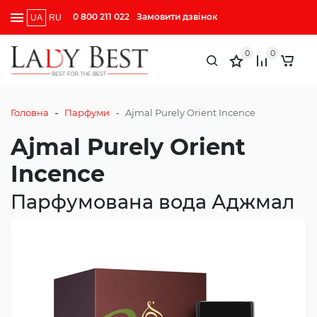
0 800 211 022
Замовити дзвінок
UA
RU
0
0
-
-
Головна
Парфуми
Ajmal Purely Orient Incence
Ajmal Purely Orient
Incence
Парфумована вода Аджмал