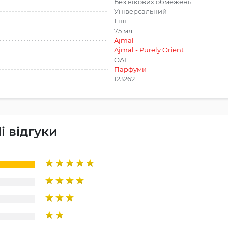
Без вікових обмежень
Універсальний
1 шт.
75 мл
Ajmal
Ajmal - Purely Orient
ОАЕ
Парфуми
123262
i відгуки