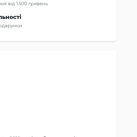
ня від 1.500 гривень
льності
подарунки