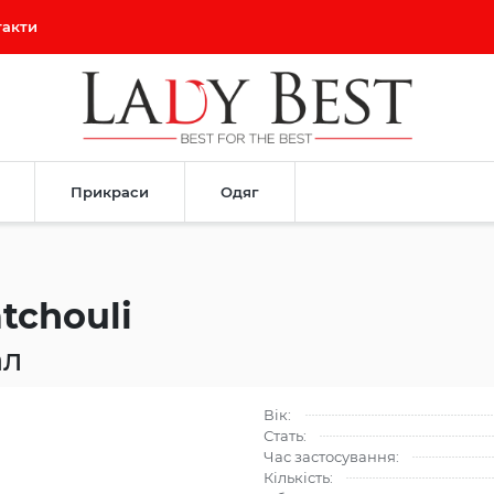
такти
Прикраси
Одяг
tchouli
ал
Вік:
Стать:
Час застосування:
Кількість: