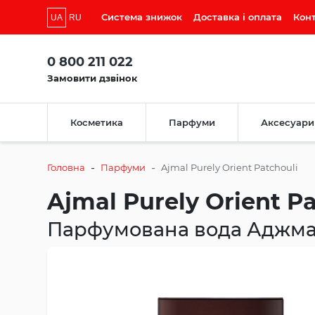
Система знижок
Доставка і оплата
Кон
UA
RU
0 800 211 022
Замовити дзвінок
Косметика
Парфуми
Аксесуари
-
-
Головна
Парфуми
Ajmal Purely Orient Patchouli
Ajmal Purely Orient Pa
Парфумована вода Аджм