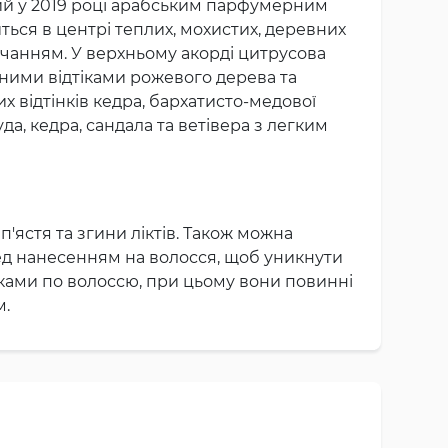
ий у 2019 році арабським парфумерним
ться в центрі теплих, мохистих, деревних
учанням. У верхньому акорді цитрусова
вними відтіками рожевого дерева та
х відтінків кедра, бархатисто-медової
да, кедра, сандала та ветівера з легким
'ястя та згини ліктів. Також можна
ред нанесенням на волосся, щоб уникнути
уками по волоссю, при цьому вони повинні
м.