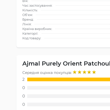
Вік:
Час застосування:
Кількість:
Об'єм:
Бренд:
Лінія:
Країна виробник:
Категорії:
Код товару:
Ajmal Purely Orient Patchoul
Середня оцінка покупців:
2
0
0
0