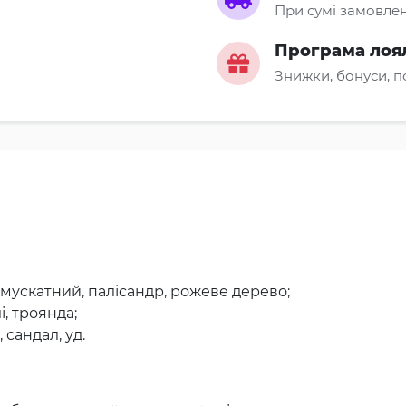
При сумі замовлен
Програма лоя
Знижки, бонуси, 
 мускатний, палісандр, рожеве дерево;
і, троянда;
 сандал, уд.