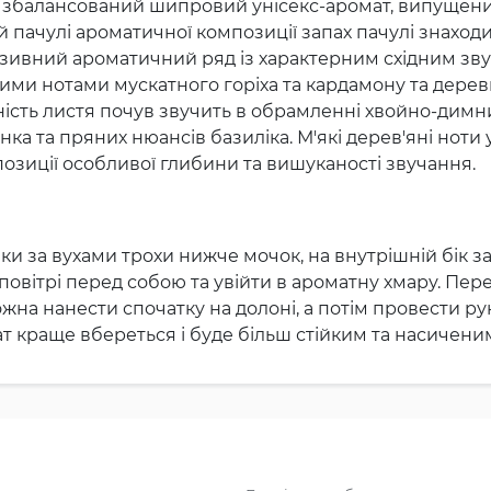
но збалансований шипровий унісекс-аромат, випущен
й пачулі ароматичної композиції запах пачулі знаходи
юзивний ароматичний ряд із характерним східним зв
ними нотами мускатного горіха та кардамону та дере
ність листя почув звучить в обрамленні хвойно-димни
ка та пряних нюансів базиліка. М'які дерев'яні ноти у
озиції особливої глибини та вишуканості звучання.
и за вухами трохи нижче мочок, на внутрішній бік зап
повітрі перед собою та увійти в ароматну хмару. Пе
жна нанести спочатку на долоні, а потім провести р
ат краще вбереться і буде більш стійким та насичени