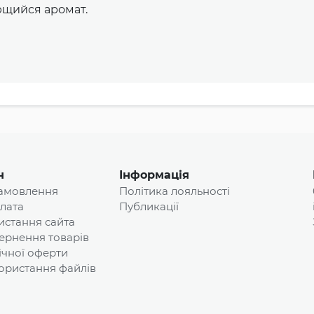
ющийся аромат.
н
Інформація
замовлення
Політика лояльності
плата
Публикації
истання сайта
ернення товарів
ічної оферти
ористання файлів