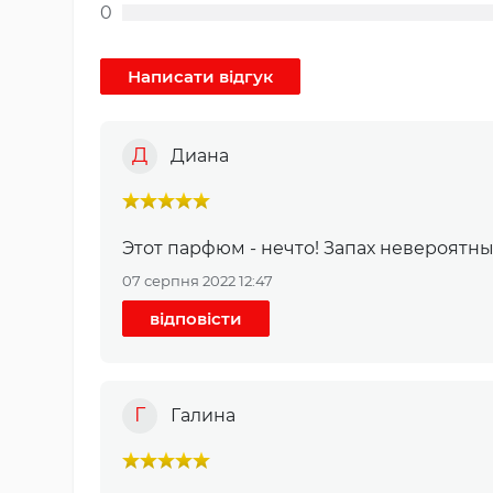
0
Д
Диана
Этот парфюм - нечто! Запах невероятны
07 серпня 2022 12:47
відповісти
Г
Галина