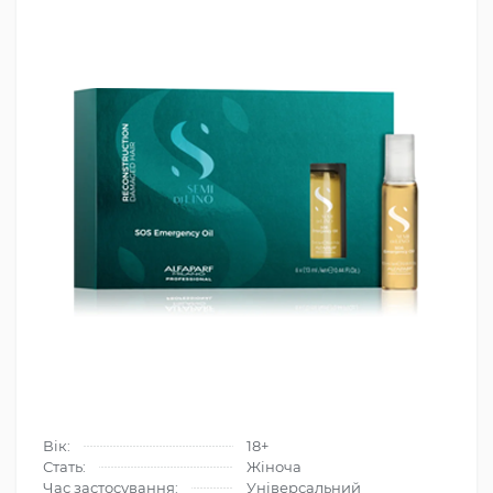
Вік:
18+
Стать:
Жіноча
Час застосування:
Універсальний