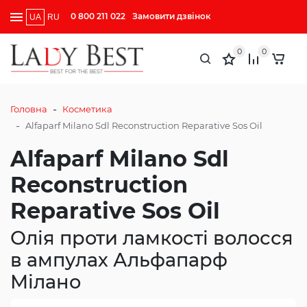
0 800 211 022
Замовити дзвінок
UA
RU
0
0
-
Головна
Косметика
-
Alfaparf Milano Sdl Reconstruction Reparative Sos Oil
Alfaparf Milano Sdl
Reconstruction
Reparative Sos Oil
Олія проти ламкості волосся
в ампулах Альфапарф
Мілано