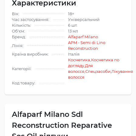
Характеристики
Вік:
18+
Час застосування:
Універсальний
Кількість:
6 шт.
Об'єм:
13 мл
Бренд:
Alfaparf Milano
APM - Semi di Lino
Лінія:
Reconstruction
Країна виробник:
Італія
Косметика
,
Косметика по
догляду
,
Для
Категорії:
волосся
,
Спецзасоби
,
Лікування
волосся
Код товару:
Alfaparf Milano Sdl
Reconstruction Reparative