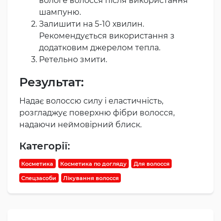
вологе волосся після використання
шампуню.
Залишити на 5-10 хвилин.
Рекомендується використання з
додатковим джерелом тепла.
Ретельно змити.
Результат:
Надає волоссю силу і еластичність,
розгладжує поверхню фібри волосся,
надаючи неймовірний блиск.
Категорії:
Косметика
Косметика по догляду
Для волосся
Спецзасоби
Лікування волосся