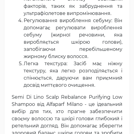
факторів, таких як забруднення та
ультрафіолетове випромінювання.
Регулювання вироблення себуму: Він
допомагає регулювати вироблення
себуму (жирної речовини, яка
виробляється шкірою голови),
запобігаючи перебільшеному
жирному блиску волосся.
Легка текстура: Засіб має ніжну
текстуру, яка легко розподіляється і
спінюється, даруючи вам приємний
досвід миттєвого очищення.
Semi Di Lino Scalp Rebalance Purifying Low
Shampoo від Alfaparf Milano - це ідеальний
вибір для тих, хто прагне забезпечити
своєму волоссю та шкірі голови глибокий і
ретельний догляд. Він допомагає зберегти
здоровий баланс шкіри голови та зробити