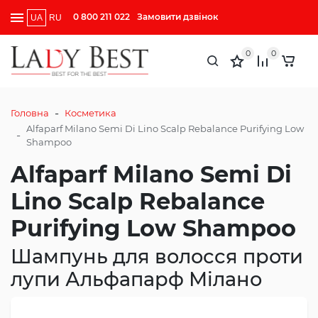
0 800 211 022
Замовити дзвінок
UA
RU
0
0
-
Головна
Косметика
Alfaparf Milano Semi Di Lino Scalp Rebalance Purifying Low
-
Shampoo
Alfaparf Milano Semi Di
Lino Scalp Rebalance
Purifying Low Shampoo
Шампунь для волосся проти
лупи Альфапарф Мілано