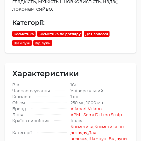
гладкість, м'якість і шовковистість, надає
локонам сяйво.
Категорії:
Косметика
Косметика по догляду
Для волосся
Шампуні
Від лупи
Характеристики
Вік:
18+
Час застосування:
Універсальний
Кількість:
1 шт.
Об'єм:
250 мл, 1000 мл
Бренд:
Alfaparf Milano
Лінія:
APM - Semi Di Lino Scalp
Країна виробник:
Італія
Косметика
,
Косметика по
Категорії:
догляду
,
Для
волосся
,
Шампуні
,
Від лупи