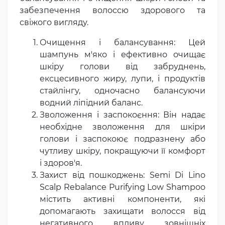
забезпечення волоссю здорового та
свіжого вигляду.
Очищення і балансування: Цей
шампунь м'яко і ефективно очищає
шкіру голови від забруднень,
ексцесивного жиру, лупи, і продуктів
стайлінгу, одночасно балансуючи
водний ліпідний баланс.
Зволоження і заспокоєння: Він надає
необхідне зволоження для шкіри
голови і заспокоює подразнену або
чутливу шкіру, покращуючи її комфорт
і здоров'я.
Захист від пошкоджень: Semi Di Lino
Scalp Rebalance Purifying Low Shampoo
містить активні компоненти, які
допомагають захищати волосся від
негативного впливу зовнішніх