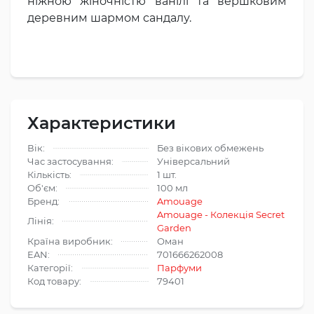
ніжною жіночністю ванілі та вершковим
деревним шармом сандалу.
Характеристики
Вік:
Без вікових обмежень
Час застосування:
Універсальний
Кількість:
1 шт.
Об'єм:
100 мл
Бренд:
Amouage
Amouage - Колекція Secret
Лінія:
Garden
Країна виробник:
Оман
EAN:
701666262008
Категорії:
Парфуми
Код товару:
79401