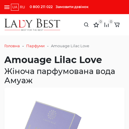
0 800 211 022
Замовити дзвінок
UA
RU
0
0
-
-
Головна
Парфуми
Amouage Lilac Love
Amouage Lilac Love
Жіноча парфумована вода
Амуаж