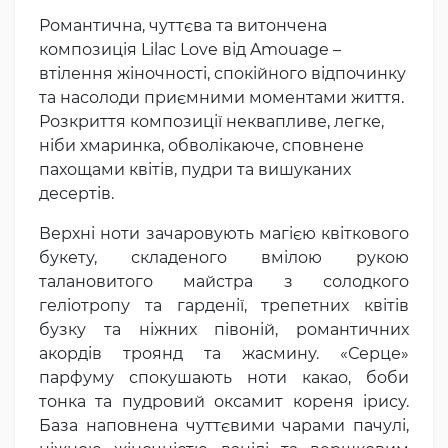
Романтична, чуттєва та витончена
композиція Lilac Love від Amouage –
втілення жіночності, спокійного відпочинку
та насолоди приємними моментами життя.
Розкриття композиції неквапливе, легке,
ніби хмаринка, обволікаюче, сповнене
пахощами квітів, пудри та вишуканих
десертів.
Верхні ноти зачаровують магією квіткового
букету, складеного вмілою рукою
талановитого майстра з солодкого
геліотропу та гарденії, трепетних квітів
бузку та ніжних півоній, романтичних
акордів троянд та жасмину. «Серце»
парфуму спокушають ноти какао, боби
тонка та пудровий оксамит кореня ірису.
База наповнена чуттєвими чарами пачулі,