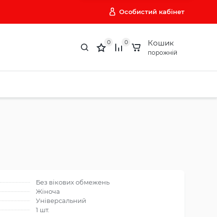
Особистий кабінет
Кошик
0
0
порожній
Без вікових обмежень
Жіноча
Універсальний
1 шт.