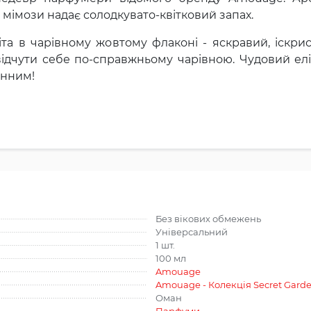
ї мімози надає солодкувато-квітковий запах.
та в чарівному жовтому флаконі - яскравий, іскри
відчути себе по-справжньому чарівною. Чудовий елікс
анним!
Без вікових обмежень
Універсальний
1 шт.
100 мл
Amouage
Amouage - Колекція Secret Gard
Оман
Парфуми