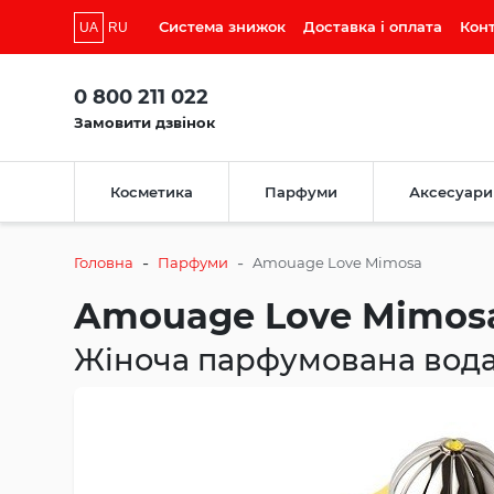
Система знижок
Доставка і оплата
Кон
UA
RU
0 800 211 022
Замовити дзвінок
Косметика
Парфуми
Аксесуари
-
-
Головна
Парфуми
Amouage Love Mimosa
Amouage Love Mimos
Жіноча парфумована вод