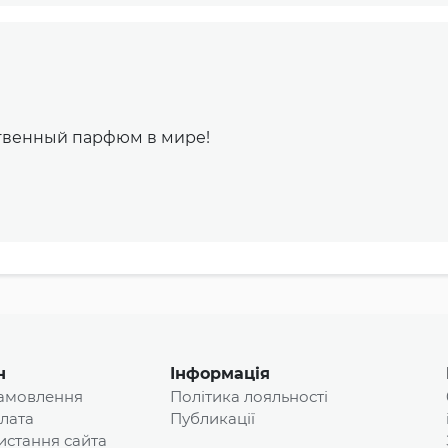
твенный парфюм в мире!
н
Інформація
замовлення
Політика лояльності
плата
Публикації
истання сайта