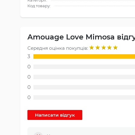
Код товару:
Amouage Love Mimosa відг
Середня оцінка покупців:
3
0
0
0
0