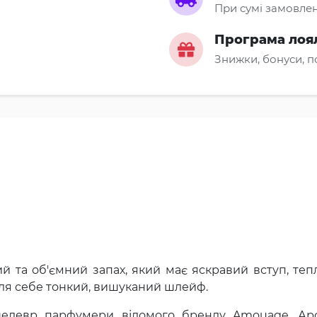
При сумі замовлен
Програма лоя
Знижки, бонуси, 
ий та об'ємний запах, який має яскравий вступ, т
сля себе тонкий, вишуканий шлейф.
шедевр парфумери відомого бренду Amouage. Аро