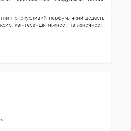
стий і спокусливий парфум, який додасть
ир, квінтесенція ніжності та жіночності,
en