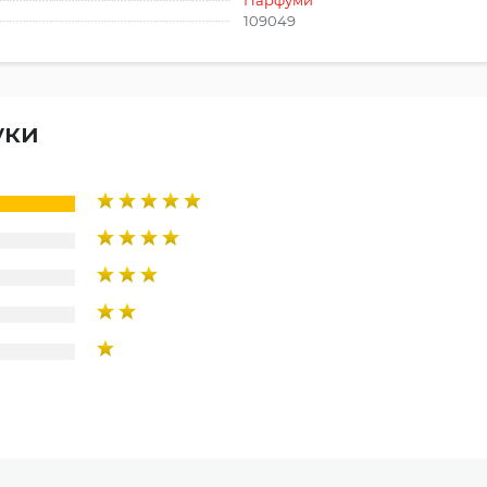
109049
уки