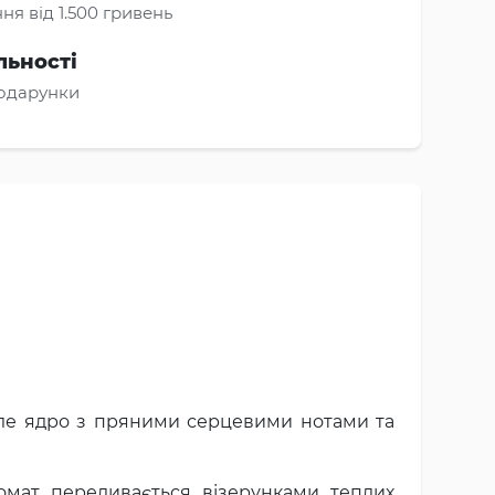
ня від 1.500 гривень
льності
подарунки
епле ядро з пряними серцевими нотами та
мат переливається візерунками теплих