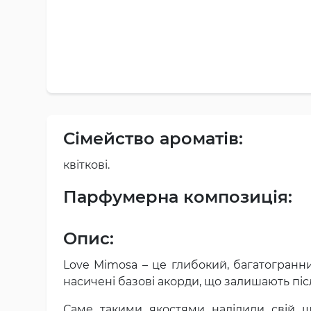
Сімейство ароматів:
квіткові.
Парфумерна композиція:
Опис:
Love Mimosa – це глибокий, багатогранн
насичені базові акорди, що залишають пі
Саме такими якостями наділили свій 