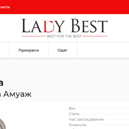
такти
Прикраси
Одяг
a
а Амуаж
Вік:
Стать:
Час застосування:
Кількість: