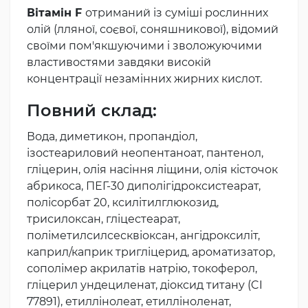
Вітамін F
отриманий із суміші рослинних
олій (лляної, соєвої, соняшникової), відомий
своїми пом'якшуючими і зволожуючими
властивостями завдяки високій
концентрації незамінних жирних кислот.
Повний склад:
Вода, диметикон, пропандіол,
ізостеариловий неопентаноат, пантенол,
гліцерин, олія насіння ліщини, олія кісточок
абрикоса, ПЕГ-30 диполігідроксистеарат,
полісорбат 20, ксилітилглюкозид,
трисилоксан, гліцестеарат,
поліметилсилсесквіоксан, ангідроксиліт,
каприл/каприк тригліцерид, ароматизатор,
сополімер акрилатів натрію, токоферол,
гліцерил ундециленат, діоксид титану (CI
77891), етиллінолеат, етилліноленат,