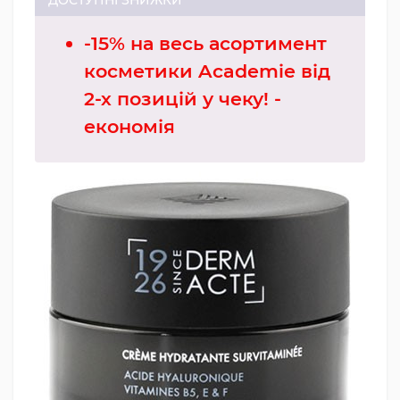
-15% на весь асортимент
косметики Academie від
2-х позицій у чеку! -
економія