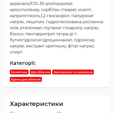
акрилати/С10-30 алкілакрилат
кроссполімер, сорбітан стеарат, ксиліт,
каприлгліколь,1,2-гександіол, гіалуронат
натрію, лецитин, гидрогенізована рослинна
олія, етилолеат, глутамат стеароїлу натрію,
біозол, пентаеритрит тетра-ді-т-
бутилгідроксигідроциннамат, гідроксид
натрію, екстракт критмуму, фітат натрію,
спирт.
Категорії:
Косметика
Для обличчя
Зволоження та живлення
Креми для обличчя
Характеристики
Вік:
25+