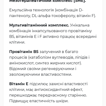
Мезотерапевтичний комплекс [SME].
Емульсійна технологія (комбінація D-
пантенолу, DL-альфа-токоферолу, вітамін F).
Мультивітамінний комплекс.
Унікальна
комбінація інкапсульованого провітаміну
B5, вітамінів E і F активно працює всередині
клітини.
Провітамін B5
залучений в багато
процесів (катаболізм вуглеводів, ліпідів і
амінокислот, синтез жирних кислот).
Відомий своїми регенеруючими і
зволожуючими властивостями.
Вітамін E
підсилює захисні властивості
клітини, має антиоксидантний ефект,
перешкоджає передчасному старінню.
Підвищує еластичність шкіри.