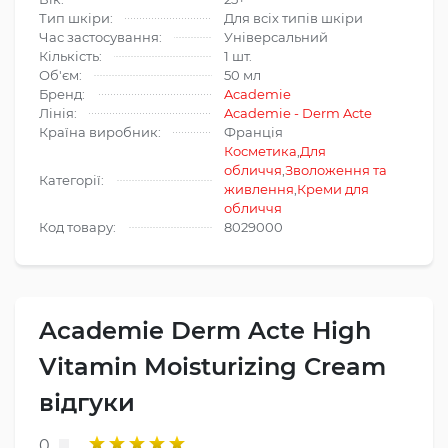
Тип шкіри:
Для всіх типів шкіри
Час застосування:
Універсальний
Кількість:
1 шт.
Об'єм:
50 мл
Бренд:
Academie
Лінія:
Academie - Derm Acte
Країна виробник:
Франція
Косметика
,
Для
обличчя
,
Зволоження та
Категорії:
живлення
,
Креми для
обличчя
Код товару:
8029000
Academie Derm Acte High
Vitamin Moisturizing Cream
відгуки
0