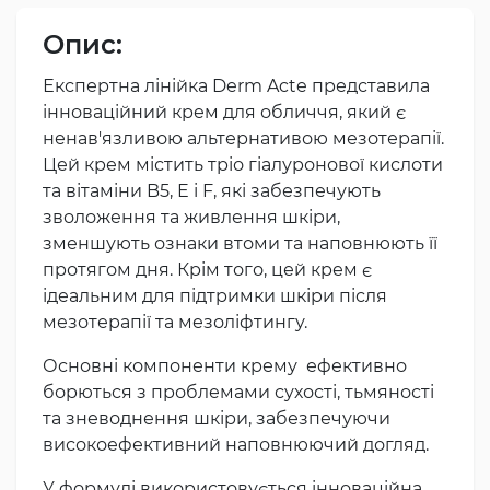
Опис:
Експертна лінійка Derm Acte представила
інноваційний крем для обличчя, який є
ненав'язливою альтернативою мезотерапії.
Цей крем містить тріо гіалуронової кислоти
та вітаміни B5, E і F, які забезпечують
зволоження та живлення шкіри,
зменшують ознаки втоми та наповнюють її
протягом дня. Крім того, цей крем є
ідеальним для підтримки шкіри після
мезотерапії та мезоліфтингу.
Основні компоненти крему ефективно
борються з проблемами сухості, тьмяності
та зневоднення шкіри, забезпечуючи
високоефективний наповнюючий догляд.
У формулі використовується інноваційна