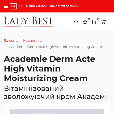
0 800 211 022
Замовити дзвінок
UA
RU
0
0
-
Головна
Косметика
-
Academie Derm Acte High Vitamin Moisturizing Cream
Academie Derm Acte
High Vitamin
Moisturizing Cream
Вітамінізований
зволожуючий крем Академі
ДОСТУПНІ ЗНИЖКИ