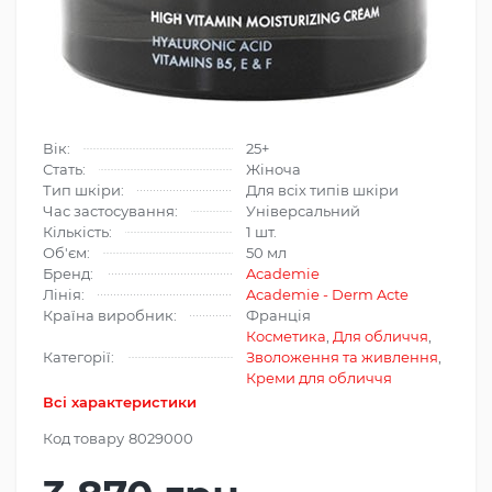
Вік:
25+
Стать:
Жіноча
Тип шкіри:
Для всіх типів шкіри
Час застосування:
Універсальний
Кількість:
1 шт.
Об'єм:
50 мл
Бренд:
Academie
Лінія:
Academie - Derm Acte
Країна виробник:
Франція
Косметика
,
Для обличчя
,
Категорії:
Зволоження та живлення
,
Креми для обличчя
Всі характеристики
Код товару
8029000