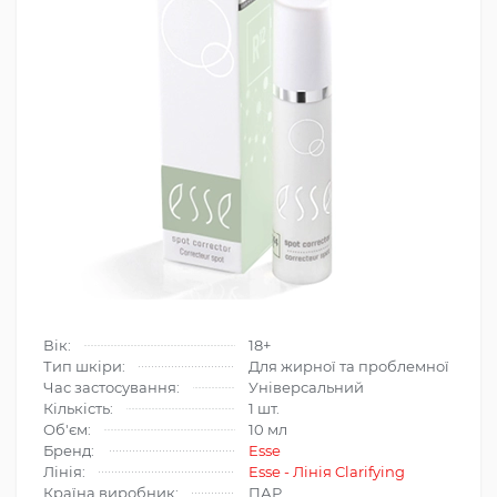
Вік:
18+
Тип шкіри:
Для жирної та проблемної
Час застосування:
Універсальний
Кількість:
1 шт.
Об'єм:
10 мл
Бренд:
Esse
Лінія:
Esse - Лінія Clarifying
Країна виробник:
ПАР