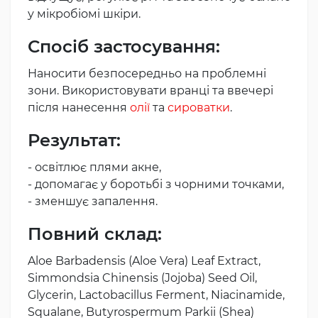
у мікробіомі шкіри.
Спосіб застосування:
Наносити безпосередньо на проблемні
зони. Використовувати вранці та ввечері
після нанесення
олії
та
сироватки
.
Результат:
- освітлює плями акне,
- допомагає у боротьбі з чорними точками,
- зменшує запалення.
Повний склад:
Aloe Barbadensis (Aloe Vera) Leaf Extract
,
Simmondsia Chinensis (Jojoba) Seed Oil
,
Glycerin
,
Lactobacillus Ferment
,
Niacinamide
,
Squalane
,
Butyrospermum Parkii (Shea)