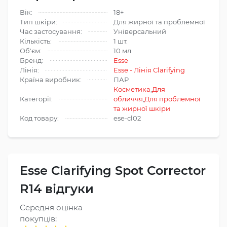
Вік:
18+
Тип шкіри:
Для жирної та проблемної
Час застосування:
Універсальний
Кількість:
1 шт.
Об'єм:
10 мл
Бренд:
Esse
Лінія:
Esse - Лінія Clarifying
Країна виробник:
ПАР
Косметика
,
Для
Категорії:
обличчя
,
Для проблемної
та жирної шкіри
Код товару:
ese-cl02
Esse Clarifying Spot Corrector
R14 відгуки
Середня оцінка
покупців: