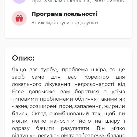
При сумі замовлення від 1.500 гривень
Програма лояльності
Знижки, бонуси, подарунки
Опис:
Якщо вас турбує проблема шкіра, то це
засіб саме для вас. Коректор для
локального лікування недосконалості від
Ессе допоможе вам боротися з усіма
типовими проблемами обличчя такими як
- акне, розширені пори, запалення, жирний
блиск. Склад скомбінований так, щоб ви
могли легко наносити його на шкіру і
одразу бачити результати. Він м'яко
відлущує, регулює рН та забезпечує баланс