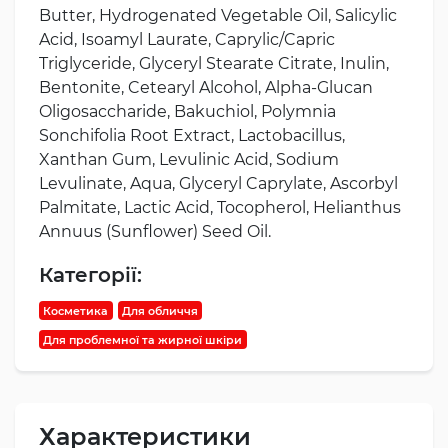
Butter
,
Hydrogenated Vegetable Oil
,
Salicylic
Acid
,
Isoamyl Laurate
,
Caprylic/Capric
Triglyceride
, Glyceryl Stearate Citrate,
Inulin
,
Bentonite,
Cetearyl Alcohol
,
Alpha-Glucan
Oligosaccharide
, Bakuchiol, Polymnia
Sonchifolia Root Extract,
Lactobacillus
,
Xanthan Gum
,
Levulinic Acid
,
Sodium
Levulinate
, Aqua,
Glyceryl Caprylate
,
Ascorbyl
Palmitate
,
Lactic Acid
,
Tocopherol
,
Helianthus
Annuus (Sunflower) Seed Oil.
Категорії:
Косметика
Для обличчя
Для проблемної та жирної шкіри
Характеристики