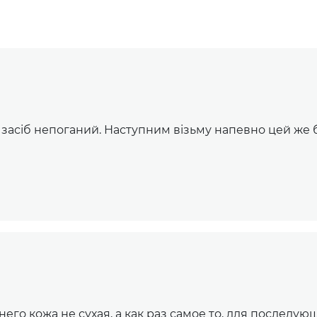
 засіб непоганий. Наступним візьму напевно цей же б
го кожа не сухая, а как раз самое то, для последую