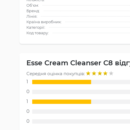
Об'єм:
Бренд:
Лінія:
Країна виробник:
Категорії:
Код товару:
Esse Cream Cleanser C8 від
Середня оцінка покупців:
1
0
1
0
0