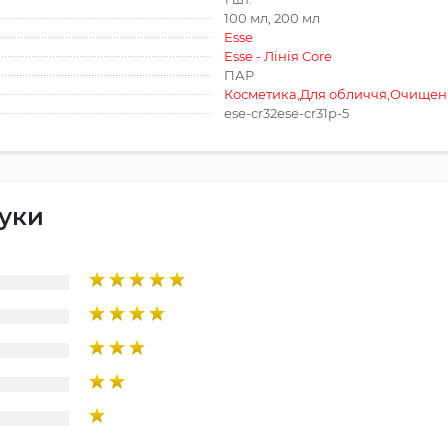
100 мл, 200 мл
Esse
Esse - Лінія Core
ПАР
Косметика
,
Для обличчя
,
Очищен
ese-cr32ese-cr31р-5
гуки