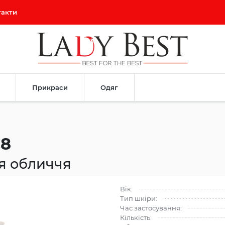
такти
Прикраси
Одяг
C8
я обличчя
Вік:
Тип шкіри:
Час застосування:
Кількість: