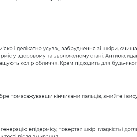
яко і делікатно усуває забруднення зі шкіри, очища
рміс у здоровому та зволоженому стані. Антиоксидан
ащують колір обличчя. Крем підходить для будь-якого 
добре помасажувавши кінчиками пальців, змийте і вис
енерацію епідермісу, повертає шкірі гладкість і дог
гнутості після вмивання.