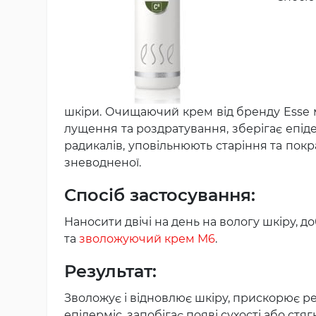
шкіри. Очищаючий крем від бренду Esse м'
лущення та роздратування, зберігає епіде
радикалів, уповільнюють старіння та покр
зневодненої.
Спосіб застосування:
Наносити двічі на день на вологу шкіру, 
та
зволожуючий крем М6
.
Результат:
Зволожує і відновлює шкіру, прискорює рег
епідерміс, запобігає появі сухості або стя