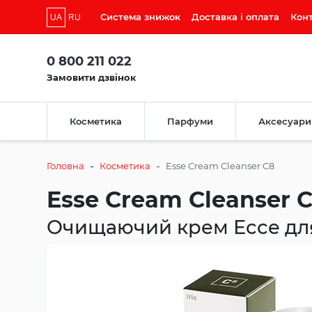
Система знижок
Доставка і оплата
Кон
UA
RU
0 800 211 022
Замовити дзвінок
Косметика
Парфуми
Аксесуари
-
-
Головна
Косметика
Esse Cream Cleanser C8
Esse Cream Cleanser 
Очищаючий крем Ессе дл