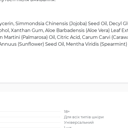
lycerin, Simmondsia Chinensis (Jojoba) Seed Oil, Decyl Gl
Alcohol, Xanthan Gum, Aloe Barbadensis (Aloe Vera) Leaf 
rtini (Palmarosa) Oil, Citric Acid, Carum Carvi (Caraway
nuus (Sunflower) Seed Oil, Mentha Viridis (Spearmint) Leaf
18+
Для всіх типів шкіри
Універсальний
1 шт.