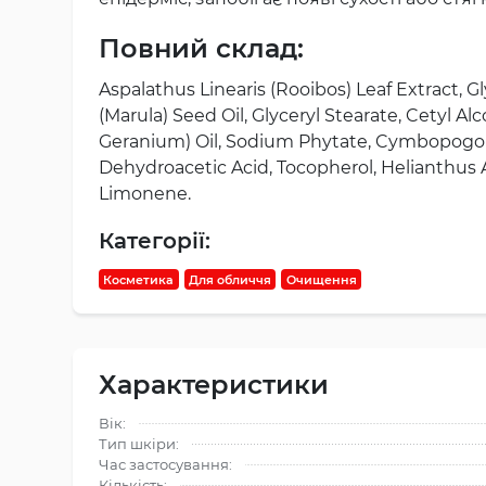
Повний склад:
Aspalathus Linearis (Rooibos) Leaf Extract, G
(Marula) Seed Oil, Glyceryl Stearate, Cetyl 
Geranium) Oil, Sodium Phytate, Cymbopogon Ma
Dehydroacetic Acid, Tocopherol, Helianthus An
Limonene.
Категорії:
Косметика
Для обличчя
Очищення
Характеристики
Вік:
Тип шкіри:
Час застосування:
Кількість: