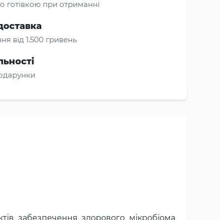
о готівкою при отриманні
доставка
ня від 1.500 гривень
льності
подарунки
тів забезпечення здорового мікробіома