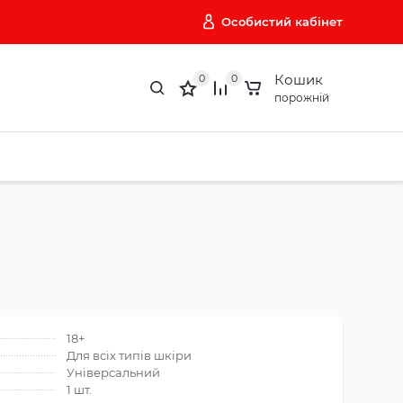
Особистий кабінет
Кошик
0
0
порожній
18+
Для всіх типів шкіри
Універсальний
1 шт.