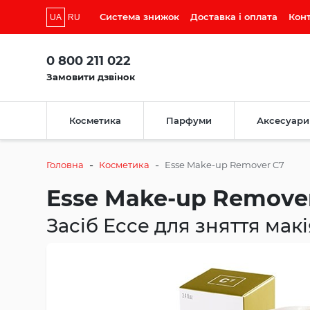
Система знижок
Доставка і оплата
Кон
UA
RU
0 800 211 022
Замовити дзвінок
Косметика
Парфуми
Аксесуари
-
-
Головна
Косметика
Esse Make-up Remover C7
Esse Make-up Remove
Засіб Ессе для зняття мак