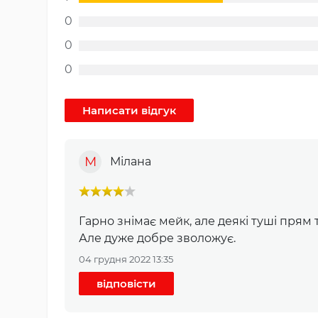
0
0
0
М
Мілана
Гарно знімає мейк, але деякі туші прям 
Але дуже добре зволожує.
04 грудня 2022 13:35
відповісти