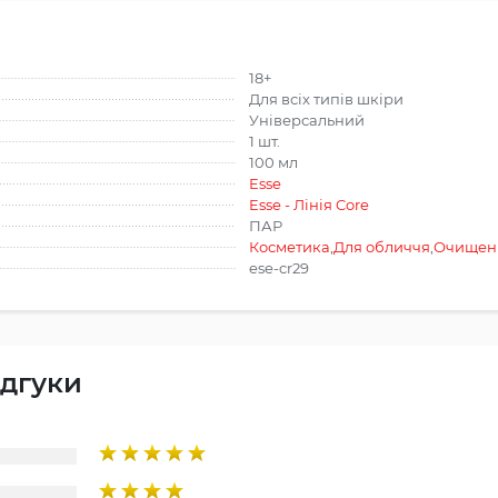
18+
Для всіх типів шкіри
Універсальний
1 шт.
100 мл
Esse
Esse - Лінія Core
ПАР
Косметика
,
Для обличчя
,
Очищен
ese-cr29
ідгуки