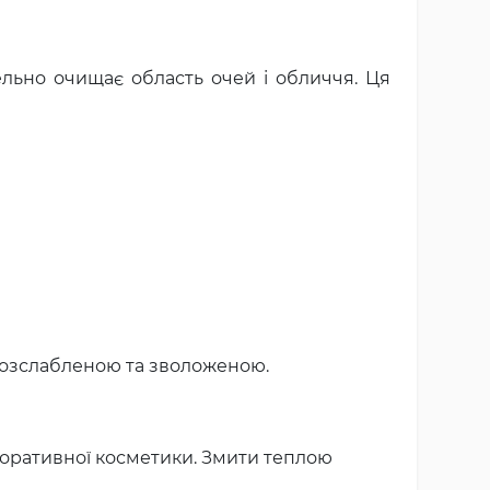
ельно очищає область очей і обличчя. Ця
 розслабленою та зволоженою.
коративної косметики. Змити теплою