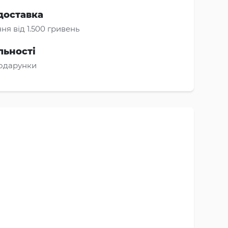
доставка
ня від 1.500 гривень
льності
подарунки