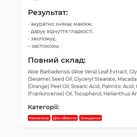
Результат:
- акуратно знімає макіяж,
- дарує відчуття гладкості,
- зволожує,
– заспокоює.
Повний склад:
Aloe Barbadensis (Aloe Vera) Leaf Extract, G
(Sesame) Seed Oil, Glyceryl Stearate, Macadam
(Orange) Peel Oil, Stearic Acid, Palmitic Aci
(Frankincense) Oil, Tocopherol, Helianthus An
Категорії:
Косметика
Для обличчя
Очищення