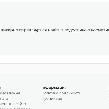
 шикарно справляється навіть з водостійкою космет
н
Інформація
замовлення
Політика лояльності
плата
Публикації
истання сайта