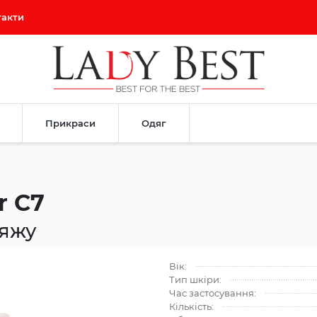
такти
Прикраси
Одяг
r C7
іяжу
Вік:
Тип шкіри:
Час застосування:
Кількість: