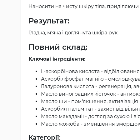
Наносити на чисту шкіру тіла, приділяюч
Результат:
Гладка, м'яка і доглянута шкіра рук.
Повний склад:
Ключові інгредієнти:
L-аскорбінова кислота - відбілювання
Аскорбілфосфат магнію - омолоджуван
Гіалуронова кислота - регенерація, 
Масло виноградних кісточок - антиокс
Масло ши - пом'якшення, активізація
Аскорбил пальмітат - захист від вільн
Масло макадамії - догляд за сухою і 
Масло жожоба - зменшення зморшок, 
Категорії: