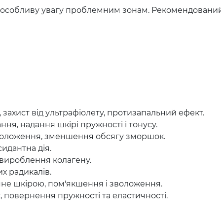
и особливу увагу проблемним зонам. Рекомендований 
, захист від ультрафіолету, протизапальний ефект.
ня, надання шкірі пружності і тонусу.
зволоження, зменшення обсягу зморшок.
идантна дія.
 вироблення колагену.
их радикалів.
в'яне шкірою, пом'якшення і зволоження.
повернення пружності та еластичності.