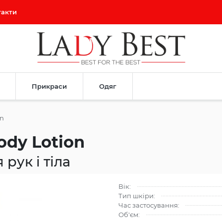
такти
Прикраси
Одяг
on
ody Lotion
рук і тіла
Вік:
Тип шкіри:
Час застосування:
Об'єм: