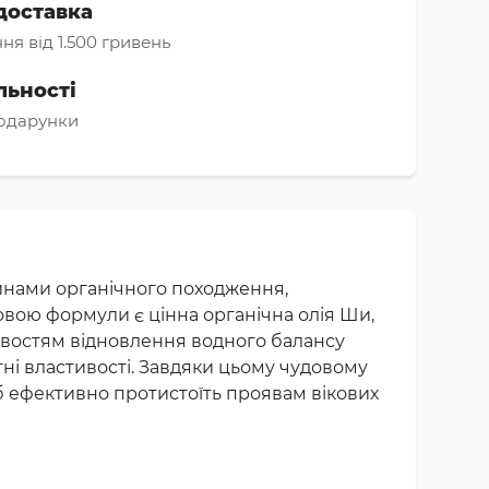
доставка
ня від 1.500 гривень
льності
подарунки
инами органічного походження,
вою формули є цінна органічна олія Ши,
ивостям відновлення водного балансу
ні властивості. Завдяки цьому чудовому
іб ефективно протистоїть проявам вікових