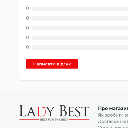
0
0
0
0
0
Про магази
Як зробити 
Доставка і о
Умови викор