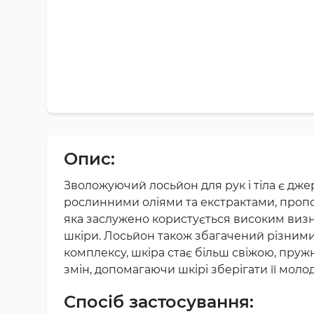
Опис:
Зволожуючий лосьйон для рук і тіла є д
рослинними оліями та екстрактами, пропо
яка заслужено користується високим визн
шкіри. Лосьйон також збагачений різними 
комплексу, шкіра стає більш свіжою, пруж
змін, допомагаючи шкірі зберігати її моло
Спосіб застосування: