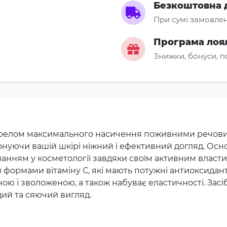
Безкоштовна 
При сумі замовлен
Програма лоя
Знижки, бонуси, 
жерелом максимального насичення поживними речов
нуючи вашій шкірі ніжний і ефективний догляд. Осно
анням у косметології завдяки своїм активним власт
формами вітаміну С, які мають потужні антиоксидант
ною і зволоженою, а також набуває еластичності. Зас
дий та сяючий вигляд.