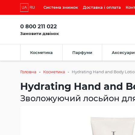
Система знижок
Доставка і оплата
Кон
UA
RU
0 800 211 022
Замовити дзвінок
Косметика
Парфуми
Аксесуари
-
-
Головна
Косметика
Hydrating Hand and Body Loti
Hydrating Hand and B
Зволожуючий лосьйон для 