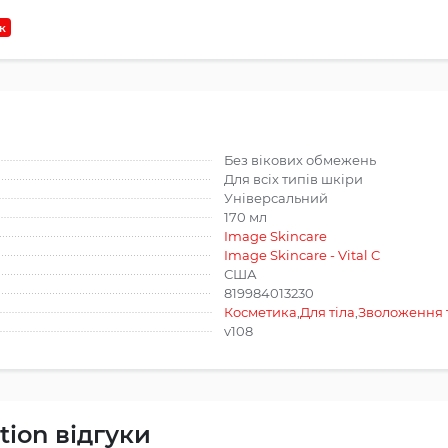
к
Без вікових обмежень
Для всіх типів шкіри
Універсальний
170 мл
Image Skincare
Image Skincare - Vital C
США
819984013230
Косметика
,
Для тіла
,
Зволоження 
v108
tion відгуки