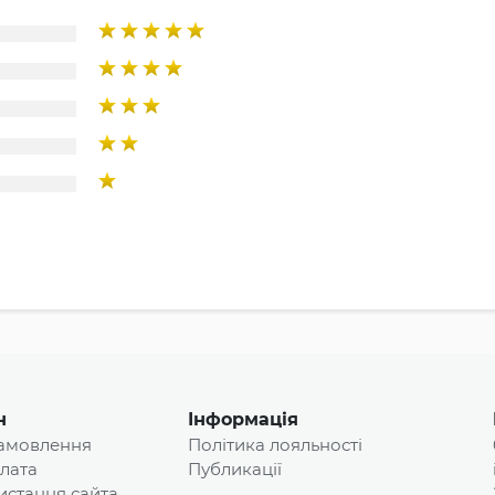
н
Інформація
замовлення
Політика лояльності
плата
Публикації
истання сайта