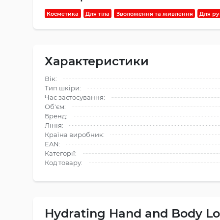
Косметика
Для тіла
Зволоження та живлення
Для ру
Характеристики
Вік:
Тип шкіри:
Час застосування:
Об'єм:
Бренд:
Лінія:
Країна виробник:
EAN:
Категорії:
Код товару:
Hydrating Hand and Body Lo