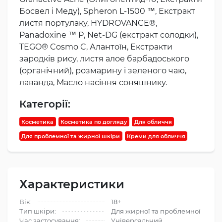
Босвел і Меду), Spheron L-1500 ™, Екстракт
листя портулаку, HYDROVANCE®,
Panadoxine ™ P, Net-DG (екстракт солодки),
TEGO® Cosmo C, Алантоїн, Екстракти
зародків рису, листя алое барбадоського
(органічний), розмарину і зеленого чаю,
лаванда, Масло насіння соняшнику.
Категорії:
Косметика
Косметика по догляду
Для обличчя
Для проблемної та жирної шкіри
Креми для обличчя
Характеристики
Вік:
18+
Тип шкіри:
Для жирної та проблемної
Час застосування:
Універсальний