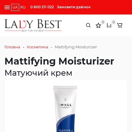
0 800 211 022
Замовити дзвінок
UA
RU
0
0
-
-
Головна
Косметика
Mattifying Moisturizer
Mattifying Moisturizer
Матуючий крем