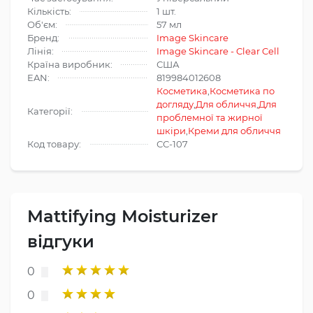
Кількість:
1 шт.
Об'єм:
57 мл
Бренд:
Image Skincare
Лінія:
Image Skincare - Clear Cell
Країна виробник:
США
EAN:
819984012608
Косметика
,
Косметика по
догляду
,
Для обличчя
,
Для
Категорії:
проблемної та жирної
шкіри
,
Креми для обличчя
Код товару:
СС-107
Mattifying Moisturizer
відгуки
0
0