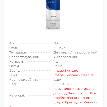
Вік:
18+
Стать:
Жіноча
Тип шкіри:
Для жирної та проблемної
Час застосування:
Універсальний
Кількість:
1 шт.
Об'єм:
57 мл
Бренд:
Image Skincare
Лінія:
Image Skincare - Clear Cell
Країна виробник:
США
EAN:
819984012608
Косметика
,
Косметика по
догляду
,
Для обличчя
,
Для
Категорії:
проблемної та жирної
шкіри
,
Креми для обличчя