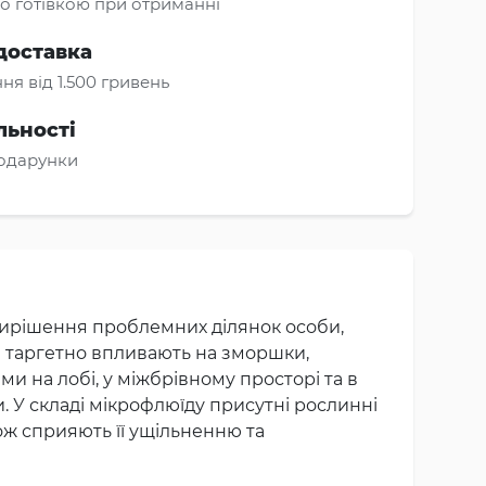
о готівкою при отриманні
доставка
ня від 1.500 гривень
льності
подарунки
 вирішення проблемних ділянок особи,
і таргетно впливають на зморшки,
 на лобі, у міжбрівному просторі та в
 У складі мікрофлюїду присутні рослинні
кож сприяють її ущільненню та