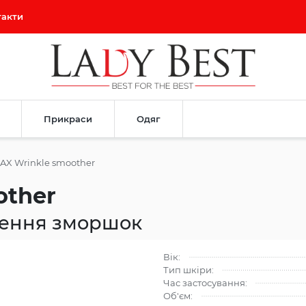
такти
Прикраси
Одяг
AX Wrinkle smoother
other
ження зморшок
Вік:
Тип шкіри:
Час застосування:
Об'єм: