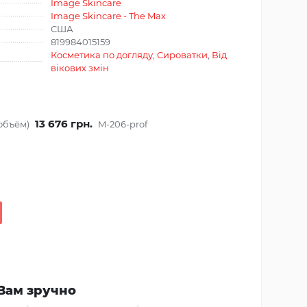
Image Skincare
Image Skincare - The Max
США
819984015159
Косметика по догляду
,
Сироватки
,
Від
вікових змін
13 676 грн.
объём)
M-206-prof
Вам зручно