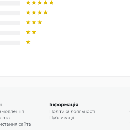
н
Інформація
замовлення
Політика лояльності
плата
Публикації
истання сайта