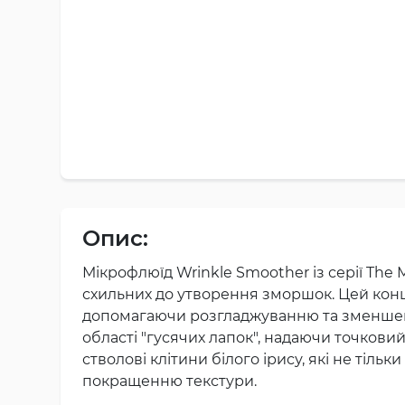
Опис:
Мікрофлюїд Wrinkle Smoother із серії The
схильних до утворення зморшок. Цей конц
допомагаючи розгладжуванню та зменшенню
області "гусячих лапок", надаючи точков
стволові клітини білого ірису, які не тіл
покращенню текстури.