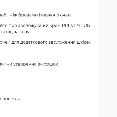
бі, між бровами і навколо очей.
увайте про зволожуючий крем PREVENTION
я під час сну.
очей для додаткового зволоження шкіри.
 причини утворення зморшок
й полімер.