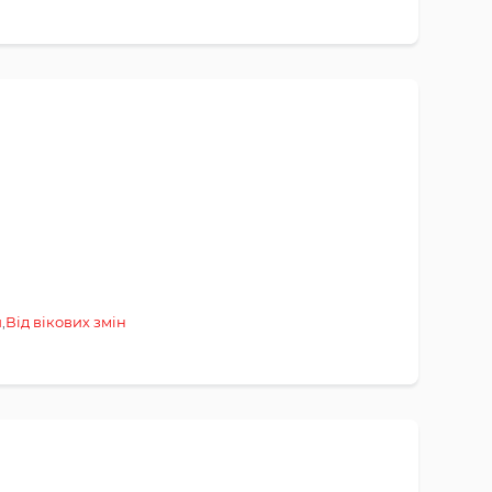
и
,
Від вікових змін