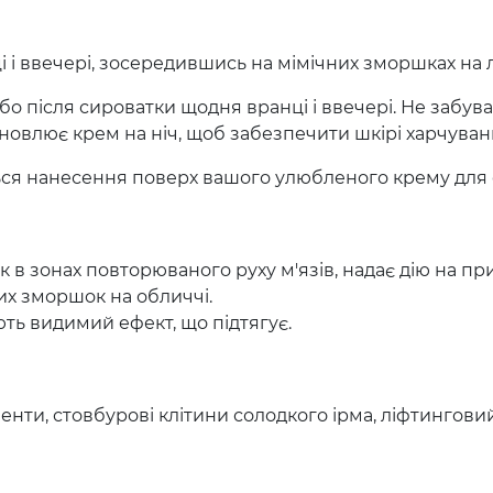
і ввечері, зосередившись на мімічних зморшках на ло
бо після сироватки щодня вранці і ввечері. Не заб
новлює крем на ніч, щоб забезпечити шкірі харчуванн
ся нанесення поверх вашого улюбленого крему для 
шок в зонах повторюваного руху м'язів, надає дію на
их зморшок на обличчі.
ть видимий ефект, що підтягує.
нти, стовбурові клітини солодкого ірма, ліфтингови