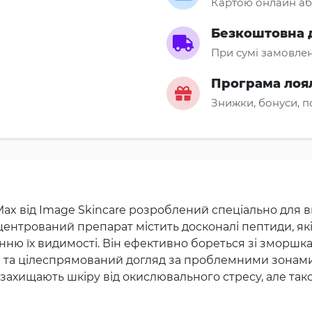
Картою онлайн аб
Безкоштовна 
При сумі замовлен
Програма лоя
Знижки, бонуси, 
 Max від Image Skincare розроблений спеціально для
ентрований препарат містить досконалі пептиди, як
 їх видимості. Він ефективно бореться зі зморшками
ий та цілеспрямований догляд за проблемними зонами.
ьки захищають шкіру від окислювального стресу, але та