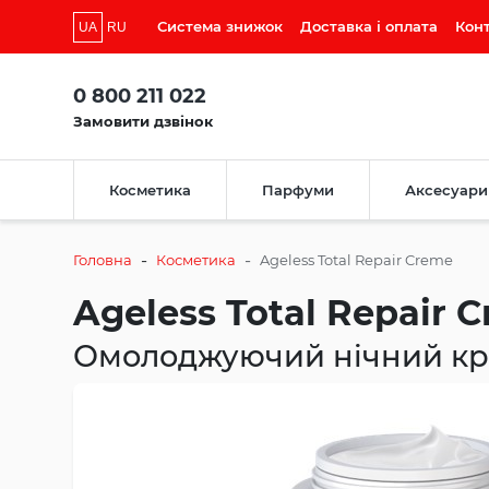
Система знижок
Доставка і оплата
Кон
UA
RU
0 800 211 022
Замовити дзвінок
Косметика
Парфуми
Аксесуари
-
-
Головна
Косметика
Ageless Total Repair Creme
Ageless Total Repair 
Омолоджуючий нічний к