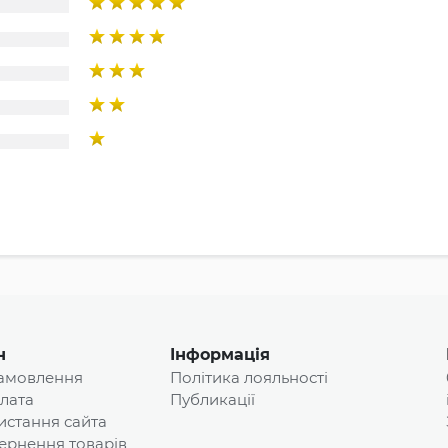
н
Інформація
замовлення
Політика лояльності
плата
Публикації
истання сайта
ернення товарів