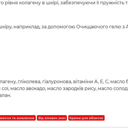
 рівня колагену в шкірі, забезпечуючи її пружність т
кіру, наприклад, за допомогою Очищаючого гелю з АН
гену, гліколева, гіалуронова, вітаміни А, E, С, масло 
и сої, масло авокадо, масло зародків рису, масло соло
алан.
ження та живлення
Від вікових змін
Креми для обличчя