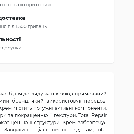
о готівкою при отриманні
доставка
ня від 1.500 гривень
льності
подарунки
засіб для догляду за шкірою, спрямований
омий бренд, який використовує передові
. Крем містить потужні активні компоненти,
и та покращенню її текстури. Total Repair
окращенню її структури. Крем забезпечує
 Завдяки спеціальним інгредієнтам, Total