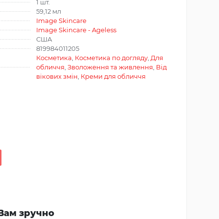
1 шт.
59,12 мл
Image Skincare
Image Skincare - Ageless
США
819984011205
Косметика
,
Косметика по догляду
,
Для
обличчя
,
Зволоження та живлення
,
Від
вікових змін
,
Креми для обличчя
Вам зручно