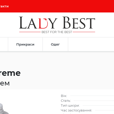
такти
Прикраси
Одяг
Creme
рем
Вік:
Стать:
Тип шкіри:
Час застосування: