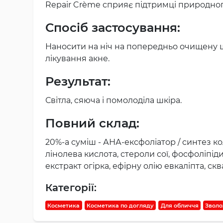
Repair Crème сприяє підтримці природного
Спосіб застосування:
Наносити на ніч на попередньо очищену ш
лікування акне.
Результат:
Світла, сяюча і помолоділа шкіра.
Повний склад:
20%-а суміш - АНА-ексфоліатор / синтез кола
лінолева кислота, стероли сої, фосфоліпід
екстракт огірка, ефірну олію евкаліпта, скв
Категорії:
Косметика
Косметика по догляду
Для обличчя
Зволо