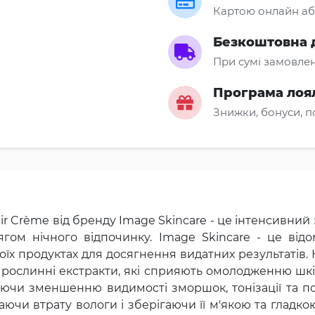
Картою онлайн аб
Безкоштовна 
При сумі замовлен
Програма лоя
Знижки, бонуси, 
r Crème від бренду Image Skincare - це інтенсивний 
ом нічного відпочинку. Image Skincare - це від
своїх продуктах для досягнення видатних результатів
 і рослинні екстракти, які сприяють омолодженню шкір
ючи зменшенню видимості зморшок, тонізації та п
чи втрату вологи і зберігаючи її м'якою та гладкою.