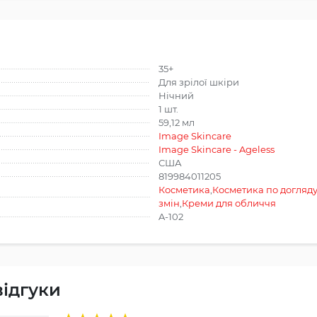
35+
Для зрілої шкіри
Нічний
1 шт.
59,12 мл
Image Skincare
Image Skincare - Ageless
США
819984011205
Косметика
,
Косметика по догляд
змін
,
Креми для обличчя
A-102
відгуки