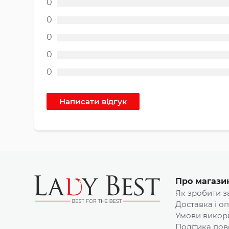
0
0
0
0
0
Про магази
Як зробити 
Доставка і о
Умови викор
Політика пов