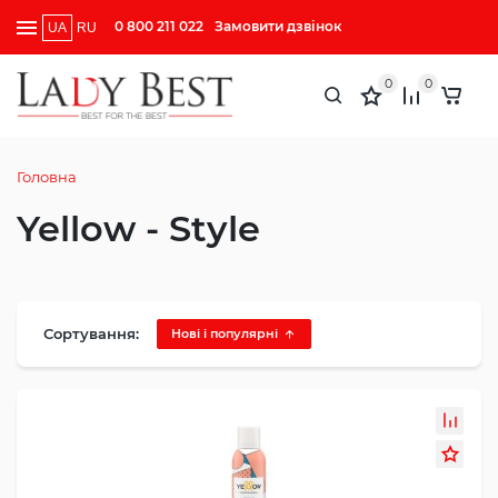
0 800 211 022
Замовити дзвінок
UA
RU
0
0
Головна
Yellow - Style
Сортування:
Нові і популярні