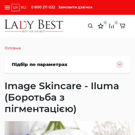
0 800 211 022
Замовити дзвінок
UA
RU
0
0
Головна
Підбір по параметрах
Image Skincare - Iluma
(Боротьба з
пігментацією)