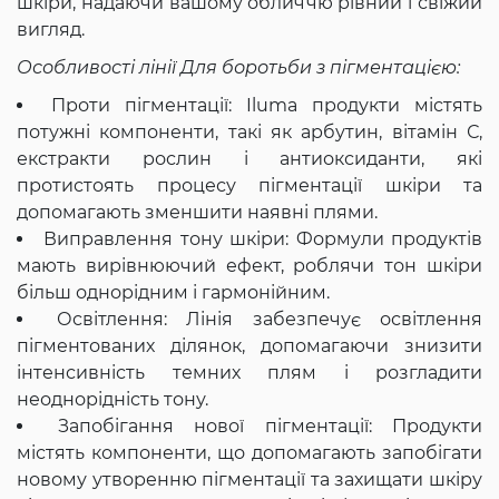
шкіри, надаючи вашому обличчю рівний і свіжий
вигляд.
Особливості лінії Для боротьби з пігментацією:
Проти пігментації: Iluma продукти містять
потужні компоненти, такі як арбутин, вітамін С,
екстракти рослин і антиоксиданти, які
протистоять процесу пігментації шкіри та
допомагають зменшити наявні плями.
Виправлення тону шкіри: Формули продуктів
мають вирівнюючий ефект, роблячи тон шкіри
більш однорідним і гармонійним.
Освітлення: Лінія забезпечує освітлення
пігментованих ділянок, допомагаючи знизити
інтенсивність темних плям і розгладити
неоднорідність тону.
Запобігання нової пігментації: Продукти
містять компоненти, що допомагають запобігати
новому утворенню пігментації та захищати шкіру