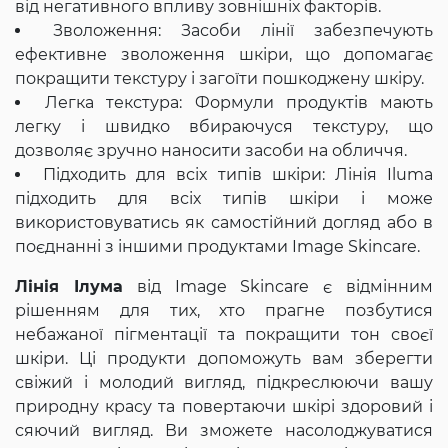
від негативного впливу зовнішніх факторів.
Зволоження: Засоби лінії забезпечують
ефективне зволоження шкіри, що допомагає
покращити текстуру і загоїти пошкоджену шкіру.
Легка текстура: Формули продуктів мають
легку і швидко вбираючуся текстуру, що
дозволяє зручно наносити засоби на обличчя.
Підходить для всіх типів шкіри: Лінія Iluma
підходить для всіх типів шкіри і може
використовуватись як самостійний догляд або в
поєднанні з іншими продуктами Image Skincare.
Лінія Ілума
від Image Skincare є відмінним
рішенням для тих, хто прагне позбутися
небажаної пігментації та покращити тон своєї
шкіри. Ці продукти допоможуть вам зберегти
свіжий і молодий вигляд, підкреслюючи вашу
природну красу та повертаючи шкірі здоровий і
сяючий вигляд. Ви зможете насолоджуватися