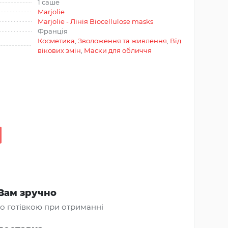
1 саше
Marjolie
Marjolie - Лінія Biocellulose masks
Франція
Косметика
,
Зволоження та живлення
,
Від
вікових змін
,
Маски для обличчя
Вам зручно
о готівкою при отриманні