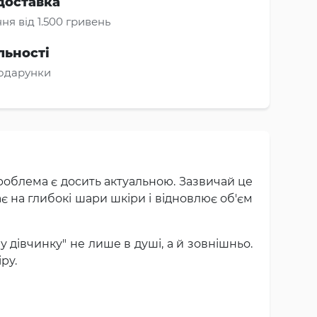
доставка
ня від 1.500 гривень
льності
подарунки
роблема є досить актуальною. Зазвичай це
є на глибокі шари шкіри і відновлює об'єм
дівчинку" не лише в душі, а й зовнішньо.
ру.