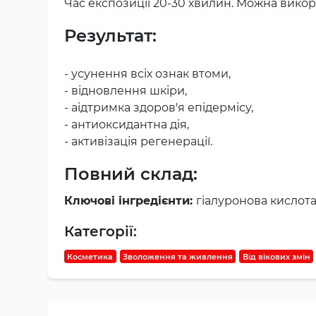
Час експозиції 20-30 хвилин. Можна викор
Результат:
- усунення всіх ознак втоми,
- відновлення шкіри,
- аідтримка здоров'я епідермісу,
- антиоксидантна дія,
- активізація регенерації.
Повний склад:
Ключові інгредієнти:
гіалуронова кислота,
Категорії:
Косметика
Зволоження та живлення
Від вікових змін