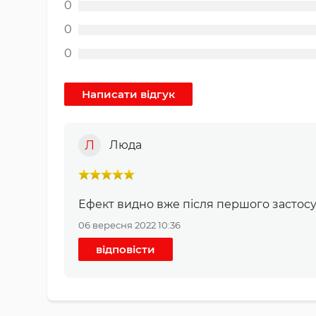
0
0
0
Л
Люда
Ефект видно вже після першого застосу
06 вересня 2022 10:36
відповісти