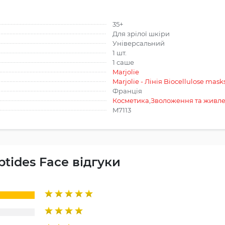
35+
Для зрілої шкіри
Універсальний
1 шт.
1 саше
Marjolie
Marjolie - Лінія Biocellulose mask
Франція
Косметика
,
Зволоження та живл
M7113
ptides Face відгуки