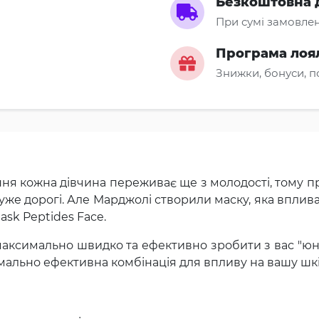
Безкоштовна 
При сумі замовлен
Програма лоя
Знижки, бонуси, 
ння кожна дівчина переживає ще з молодості, тому п
уже дорогі. Але Марджолі створили маску, яка вплива
ask Peptides Face.
максимально швидко та ефективно зробити з вас "юну 
мально ефективна комбінація для впливу на вашу шкі