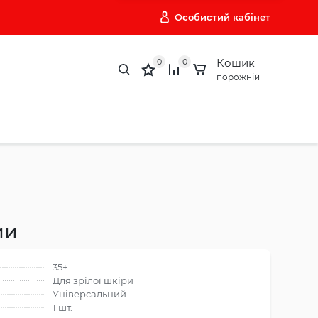
Особистий кабінет
Кошик
0
0
порожній
ми
35+
Для зрілої шкіри
Універсальний
1 шт.