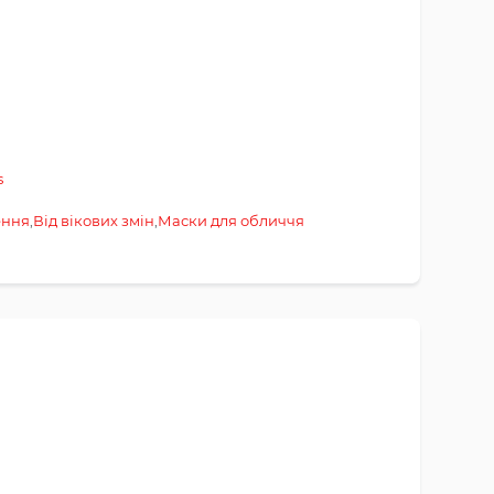
s
ення
,
Від вікових змін
,
Маски для обличчя