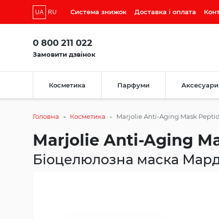
Система знижок
Доставка і оплата
Кон
UA
RU
0 800 211 022
Замовити дзвінок
Косметика
Парфуми
Аксесуари
-
-
Головна
Косметика
Marjolie Anti-Aging Mask Pepti
Marjolie Anti-Aging M
Біоцелюлозна маска Мардж