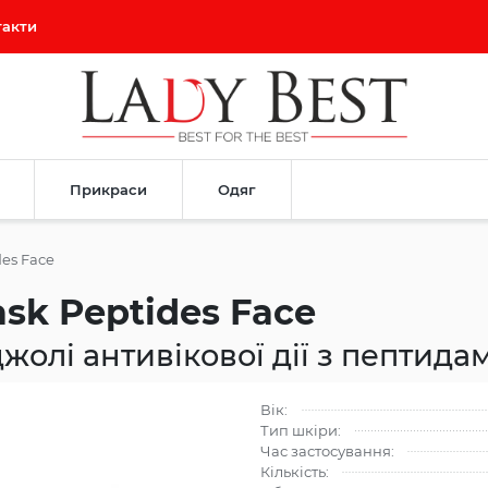
такти
Прикраси
Одяг
des Face
ask Peptides Face
олі антивікової дії з пептида
Вік:
Тип шкіри:
Час застосування:
Кількість: