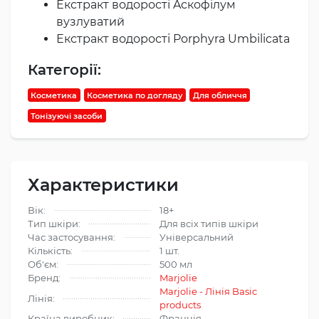
Екстракт водорості Aскофілум
вузлуватий
Екстракт водорості Porphyra Umbilicata
Категорії:
Косметика
Косметика по догляду
Для обличчя
Тонізуючі засоби
Характеристики
Вік:
18+
Тип шкіри:
Для всіх типів шкіри
Час застосування:
Універсальний
Кількість:
1 шт.
Об'єм:
500 мл
Бренд:
Marjolie
Marjolie - Лінія Basic
Лінія:
products
Країна виробник:
Франція