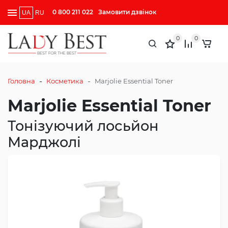
0 800 211 022
Замовити дзвінок
UA
RU
0
0
-
-
Головна
Косметика
Marjolie Essential Toner
Marjolie Essential Toner
Тонізуючий лосьйон
Марджолі