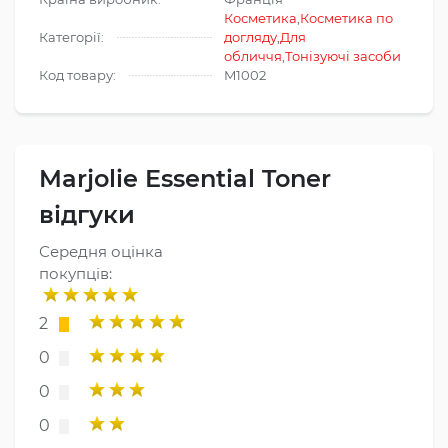
Косметика
,
Косметика по
Категорії:
догляду
,
Для
обличчя
,
Тонізуючі засоби
Код товару:
M1002
Marjolie Essential Toner
відгуки
Середня оцінка
покупців:
2
0
0
0