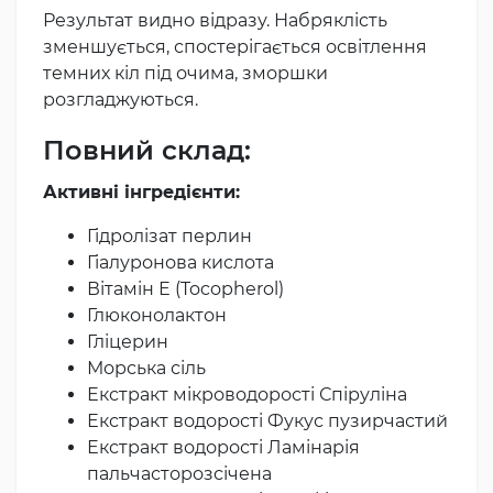
Результат видно відразу. Набряклість
зменшується, спостерігається освітлення
темних кіл під очима, зморшки
розгладжуються.
Повний склад:
Активні інгредієнти:
Гідролізат перлин
Гіалуронова кислота
Вітамін Е (Tocopherol)
Глюконолактон
Гліцерин
Морська сіль
Екстракт мікроводорості Спіруліна
Екстракт водорості Фукус пузирчастий
Екстракт водорості Ламінарія
пальчасторозсічена