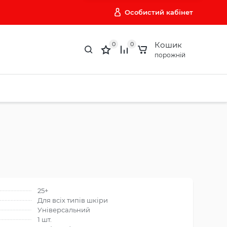
Особистий кабінет
Кошик
0
0
порожній
25+
Для всіх типів шкіри
Універсальний
1 шт.