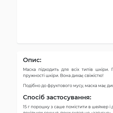
Опис:
Маска підходить для всіх типів шкіри. 
пружності шкіри. Вона дихає свіжістю!
Подібно до фруктового мусу, маска має див
Спосіб застосування:
15 г порошку з саше помістити в шейкер 
декількох секунд, поки склад не «загусне