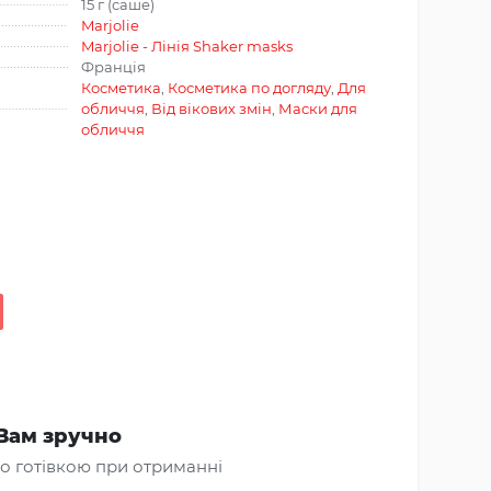
15 г (саше)
Marjolie
Marjolie - Лінія Shaker masks
Франція
Косметика
,
Косметика по догляду
,
Для
обличчя
,
Від вікових змін
,
Маски для
обличчя
Вам зручно
о готівкою при отриманні