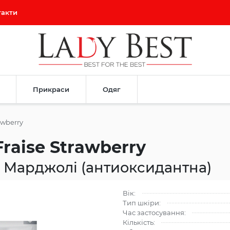
такти
Прикраси
Одяг
awberry
Fraise Strawberry
 Марджолі (антиоксидантна)
Вік:
Тип шкіри:
Час застосування:
Кількість: