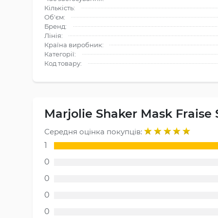
Кількість:
Об'єм:
Бренд:
Лінія:
Країна виробник:
Категорії:
Код товару:
Marjolie Shaker Mask Fraise
Середня оцінка покупців:
1
0
0
0
0