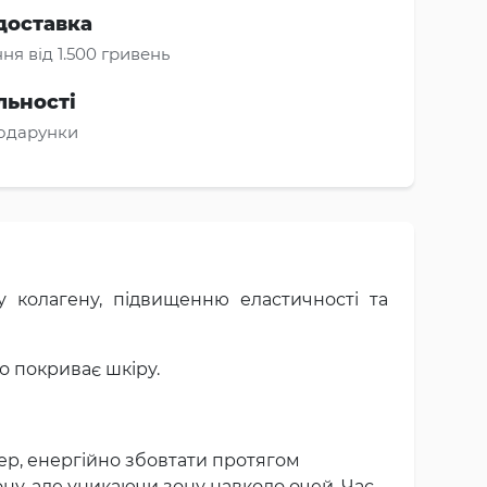
доставка
ня від 1.500 гривень
льності
подарунки
зу колагену, підвищенню еластичності та
о покриває шкіру.
ер, енергійно збовтати протягом
ону, але уникаючи зону навколо очей. Час