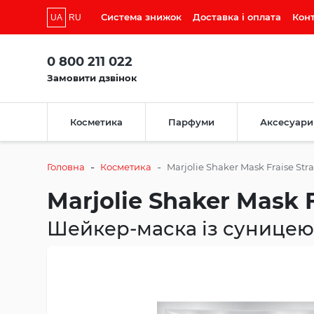
Система знижок
Доставка і оплата
Кон
UA
RU
0 800 211 022
Замовити дзвінок
Косметика
Парфуми
Аксесуари
-
-
Головна
Косметика
Marjolie Shaker Mask Fraise Str
Marjolie Shaker Mask 
Шейкер-маска із суницею