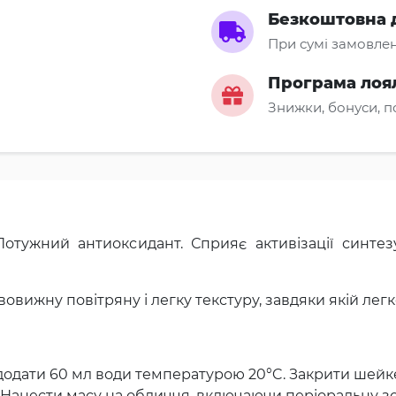
Безкоштовна 
При сумі замовлен
Програма лоя
Знижки, бонуси, 
Потужний антиоксидант. Сприяє активізації синте
овижну повітряну і легку текстуру, завдяки якій легк
і додати 60 мл води температурою 20°C. Закрити шейк
». Нанести масу на обличчя, включаючи періоральну з