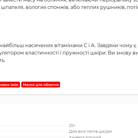
ю шпателя, вологих спонжів, або теплих рушників, по
в найбільш насичених вітамінами С і А. Завдяки чому
лятором еластичності і пружності шкіри. Ви знову ви
ть.
ікових змін
Маски для обличчя
25+
Для всіх типів шкіри
Універсальний