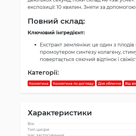
експозиції: 10 хвилин. Зняти за допомого
Повний склад:
Ключовий інгредієнт:
Екстракт зeмляніки: це один з плоді
промоутером синтезу колагену, стиму
повертається сяючий відтінок і свіжіс
Категорії:
Косметика
Косметика по догляду
Для обличчя
Від в
Характеристики
Вік:
Тип шкіри:
Час застосування: