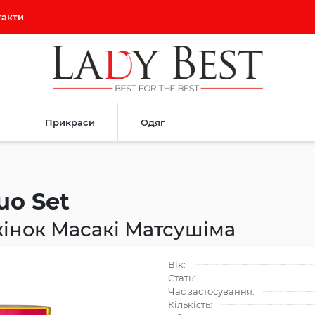
такти
Прикраси
Одяг
uo Set
інок Масакі Матсушіма
Вік:
Стать:
Час застосування:
Кількість: