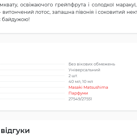
квату, освіжаючого грейпфрута і солодкої маракуї
 - витончений лотос, запашна півонія і соковитий н
с байдужою!
Без вікових обмежень
Універсальний
2 шт.
40 мл, 10 мл
Masaki Matsushima
Парфуми
27549/27551
 відгуки