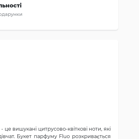
льності
подарунки
- це вишукані цитрусово-квіткові ноти, які
дівчат. Букет парфуму Fluo розкривається