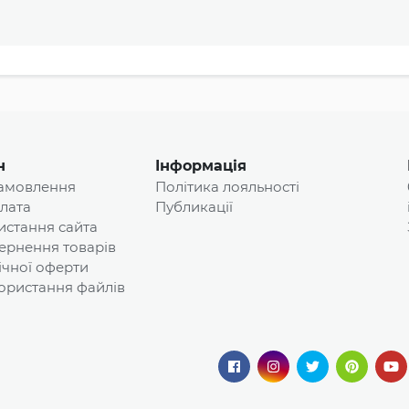
н
Інформація
замовлення
Політика лояльності
плата
Публикації
истання сайта
ернення товарів
ічної оферти
ористання файлів