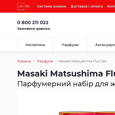
Система знижок
Доставка і оплата
Кон
UA
RU
0 800 211 022
Замовити дзвінок
Косметика
Парфуми
Аксесуари
-
-
Головна
Парфуми
Masaki Matsushima Fluo Set
Masaki Matsushima Fl
Парфумерний набір для ж