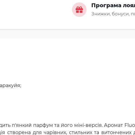
Програма лоя
Знижки, бонуси, 
маракуйя;
ть п'янкий парфум та його міні-версія. Аромат Fluo 
я створена для чарівних, стильних та витончених 