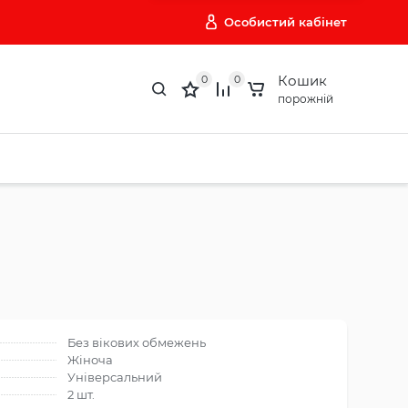
Особистий кабінет
Кошик
0
0
порожній
Без вікових обмежень
Жіноча
Універсальний
2 шт.