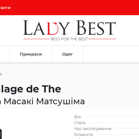
такти
Прикраси
Одяг
e
lage de The
 Масакі Матсушіма
Вік:
Стать:
Час застосування:
Кількість: