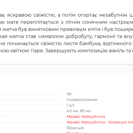
ає яскравою свіжістю, а потім огортає незабутнім
ю мате переплітається з літнім сонячним настроєм.
й матча був винятковим привілеєм еліти і був пошир
а чай матча став символом добробуту, гармонії та вн
я починається свіжістю листя бамбука, відтіненог
жною квіткою тіаре. Завершують композицію ваніль т
18+
Універсальний
1 шт.
40 мл, 80 мл
Masaki Matsushima
Masaki Matsushima - Колекція Hi
Франція