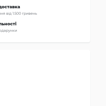
доставка
ня від 1.500 гривень
льності
подарунки