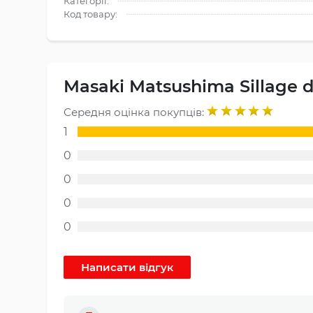
Категорії:
Код товару:
Masaki Matsushima Sillage d
Середня оцінка покупців:
1
0
0
0
0