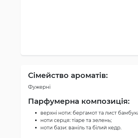
Сімейство ароматів:
Фужерні
Парфумерна композиція:
верхні ноти: бергамот та лист бамбук
ноти серця: тіаре та зелень;
ноти бази: ваніль та білий кедр.