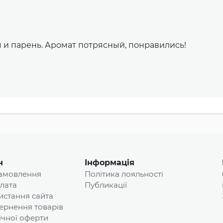
 я и парень. Аромат потрясный, понравились!
н
Інформація
замовлення
Політика лояльності
плата
Публикації
истання сайта
ернення товарів
ічної оферти