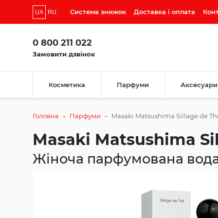
Система знижок
Доставка і оплата
Кон
UA
RU
0 800 211 022
Замовити дзвінок
Косметика
Парфуми
Аксесуари
-
-
Головна
Парфуми
Masaki Matsushima Sillage de Th
Masaki Matsushima Sil
Жіноча парфумована вода