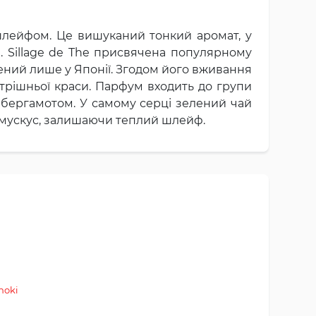
 шлейфом. Це вишуканий тонкий аромат, у
 Sillage de The
присвячена популярному
ений лише у Японії. Згодом його вживання
утрішньої краси. Парфум входить до групи
о бергамотом. У самому серці зелений чай
а мускус, залишаючи теплий шлейф.
noki