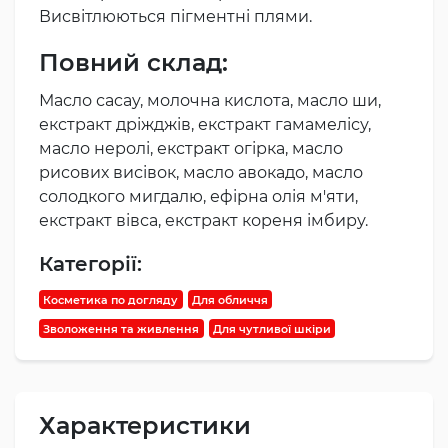
Висвітлюються пігментні плями.
Повний склад:
Масло сacay, молочна кислота, масло ши,
екстракт дріжджів, екстракт гамамелісу,
масло неролі, екстракт огірка, масло
рисових висівок, масло авокадо, масло
солодкого мигдалю, ефірна олія м'яти,
екстракт вівса, екстракт кореня імбиру.
Категорії:
Косметика по догляду
Для обличчя
Зволоження та живлення
Для чутливої шкіри
Характеристики