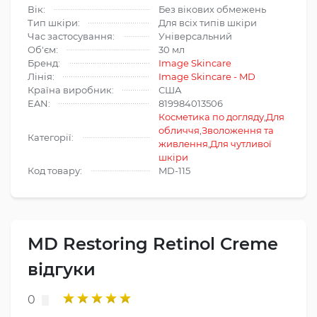
Вік:
Без вікових обмежень
Тип шкіри:
Для всіх типів шкіри
Час застосування:
Універсальний
Об'єм:
30 мл
Бренд:
Image Skincare
Лінія:
Image Skincare - MD
Країна виробник:
США
EAN:
819984013506
Косметика по догляду
,
Для
обличчя
,
Зволоження та
Категорії:
живлення
,
Для чутливої
шкіри
Код товару:
MD-115
MD Restoring Retinol Creme
відгуки
0