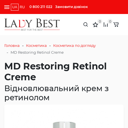
0 800 211 022
Замовити дзвінок
UA
RU
0
0
-
-
Головна
Косметика
Косметика по догляду
-
MD Restoring Retinol Creme
MD Restoring Retinol
Creme
Відновлювальний крем з
ретинолом