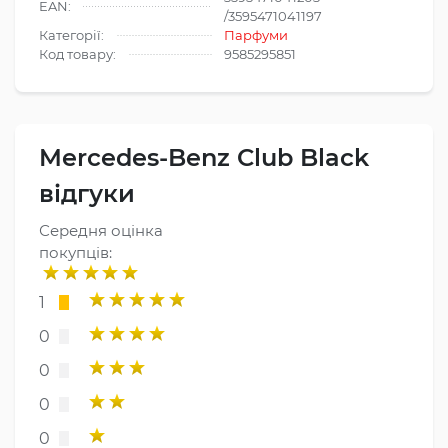
EAN:
/3595471041197
Категорії:
Парфуми
Код товару:
9585295851
Mercedes-Benz Club Black
відгуки
Середня оцінка
покупців:
1
0
0
0
0