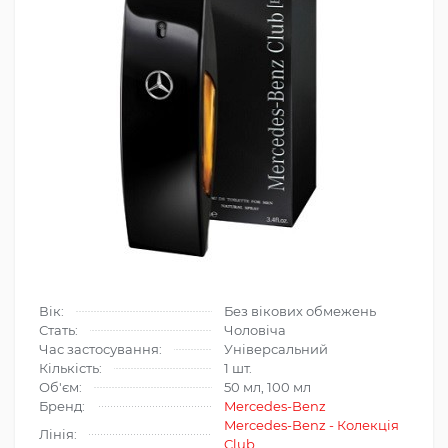
Вік:
Без вікових обмежень
Стать:
Чоловіча
Час застосування:
Універсальний
Кількість:
1 шт.
Об'єм:
50 мл, 100 мл
Бренд:
Mercedes-Benz
Mercedes-Benz - Колекція
Лінія:
Club