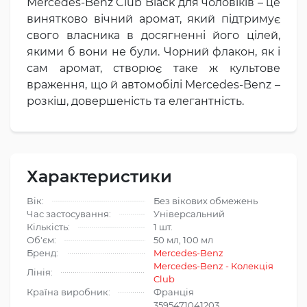
Mercedes-Benz Club Black для чоловіків – це
винятково вічний аромат, який підтримує
свого власника в досягненні його цілей,
якими б вони не були. Чорний флакон, як і
сам аромат, створює таке ж культове
враження, що й автомобілі Mercedes-Benz –
розкіш, довершеність та елегантність.
Характеристики
Вік:
Без вікових обмежень
Час застосування:
Універсальний
Кількість:
1 шт.
Об'єм:
50 мл, 100 мл
Бренд:
Mercedes-Benz
Mercedes-Benz - Колекція
Лінія:
Club
Країна виробник:
Франція
3595471041203