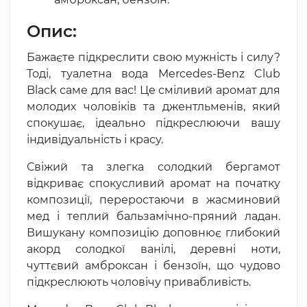
Опис:
Бажаєте підкреслити свою мужність і силу?
Тоді, туалетна вода Mercedes-Benz Club
Black саме для вас! Це сміливий аромат для
молодих чоловіків та джентльменів, який
спокушає, ідеально підкреслюючи вашу
індивідуальність і красу.
Свіжий та злегка солодкий бергамот
відкриває спокусливий аромат на початку
композиції, переростаючи в жасминовий
мед і теплий бальзамічно-пряний ладан.
Вишукану композицію доповнює глибокий
акорд солодкої ванілі, деревні ноти,
чуттєвий амброксан і бензоїн, що чудово
підкреслюють чоловічу привабливість.