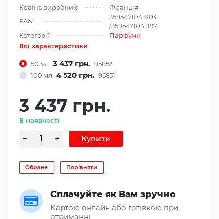
Країна виробник:
Франція
3595471041203
EAN:
/3595471041197
Категорії:
Парфуми
Всі характеристики
3 437 грн.
50 мл
95852
4 520 грн.
100 мл
95851
3 437 грн.
В наявності
Обране
Порівняти
Сплачуйте як Вам зручно
Картою онлайн або готівкою при
отриманні