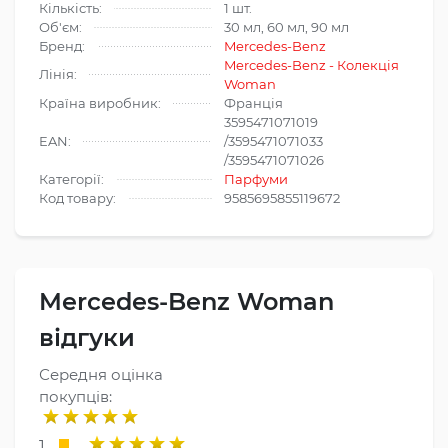
Кількість:
1 шт.
Об'єм:
30 мл, 60 мл, 90 мл
Бренд:
Mercedes-Benz
Mercedes-Benz - Колекція
Лінія:
Woman
Країна виробник:
Франція
3595471071019
EAN:
/3595471071033
/3595471071026
Категорії:
Парфуми
Код товару:
9585695855119672
Mercedes-Benz Woman
відгуки
Середня оцінка
покупців:
1