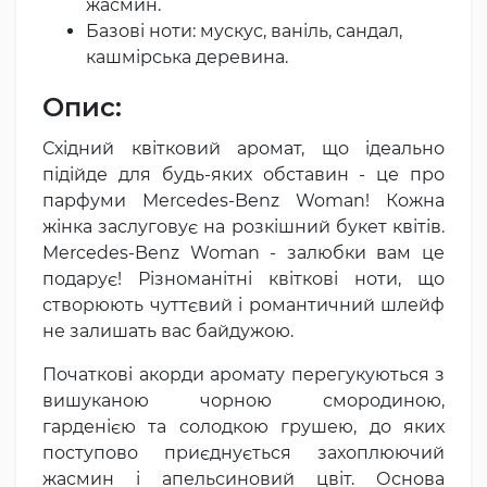
жасмин.
Базові ноти: мускус, ваніль, сандал,
кашмірська деревина.
Опис:
Східний квітковий аромат, що ідеально
підійде для будь-яких обставин - це про
парфуми Mercedes-Benz Woman! Кожна
жінка заслуговує на розкішний букет квітів.
Mercedes-Benz Woman - залюбки вам це
подарує! Різноманітні квіткові ноти, що
створюють чуттєвий і романтичний шлейф
не залишать вас байдужою.
Початкові акорди аромату перегукуються з
вишуканою чорною смородиною,
гарденією та солодкою грушею, до яких
поступово приєднується захоплюючий
жасмин і апельсиновий цвіт. Основа