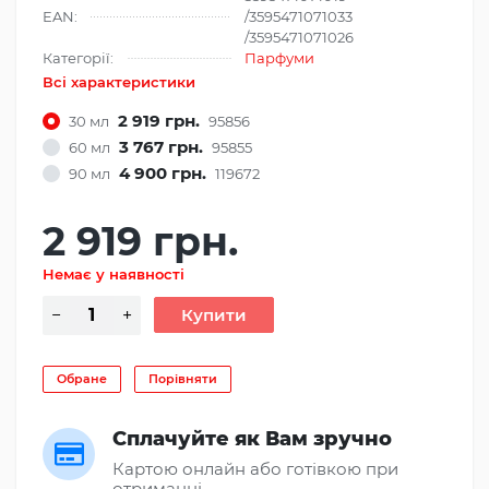
EAN:
/3595471071033
/3595471071026
Категорії:
Парфуми
Всі характеристики
2 919 грн.
30 мл
95856
3 767 грн.
60 мл
95855
4 900 грн.
90 мл
119672
2 919 грн.
Немає у наявності
Обране
Порівняти
Сплачуйте як Вам зручно
Картою онлайн або готівкою при
отриманні