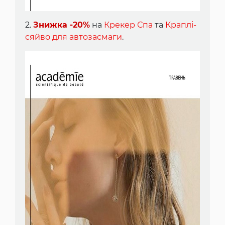
2.
Знижка -20%
на
Крекер Спа
та
Краплі-
сяйво для автозасмаги
.