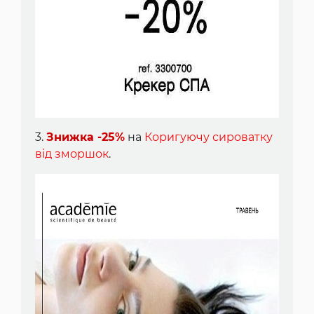
3.
Знижка -25%
на
Коригуючу сироватку
від зморшок
.