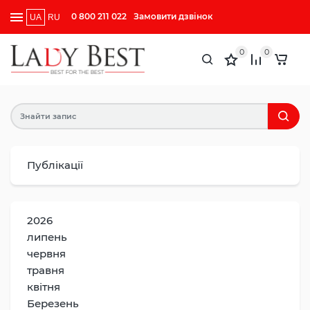
0 800 211 022
Замовити дзвінок
UA
RU
0
0
Публікації
2026
липень
червня
травня
квітня
Березень