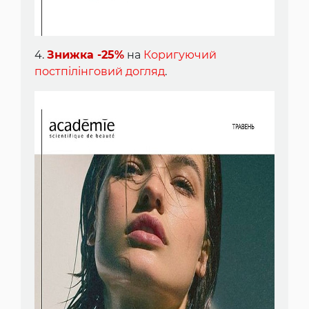
4.
Знижка -25%
на
Коригуючий
постпілінговий догляд
.