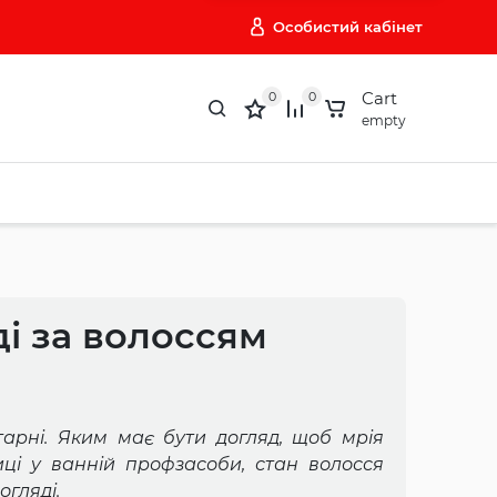
Особистий кабінет
Cart
0
0
empty
і за волоссям
гарні. Яким має бути догляд, щоб мрія
иці у ванній профзасоби, стан волосся
огляді.