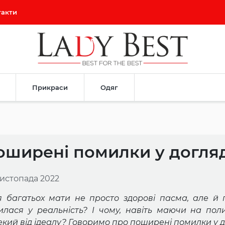
такти
Прикраси
Одяг
оширені помилки у догляд
листопада 2022
я багатьох мати не просто здорові пасма, але й 
лилася у реальність? І чому, навіть маючи на пол
кий від ідеалу? Говоримо про поширені помилки у д