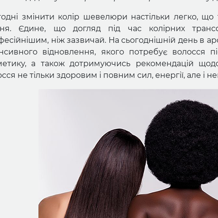
годні змінити колір шевелюри настільки легко, що
ня. Єдине, що догляд під час колірних тран
есійнішим, ніж зазвичай. На сьогоднішній день в ар
енсивного відновлення, якого потребує волосся п
метику, а також дотримуючись рекомендацій щодо
сся не тільки здоровим і повним сил, енергії, але і 