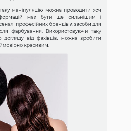
 таку маніпуляцію можна проводити хоч
сформацій має бути ще сильнішим і
сеналі професійних брендів є засоби для
ісля фарбування. Використовуючи таку
 догляду від фахівців, можна зробити
неймовірно красивим.