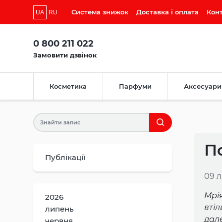
Система знижок
Доставка і оплата
Кон
UA
RU
0 800 211 022
Замовити дзвінок
Косметика
Парфуми
Аксесуари
П
Публікації
09 
Мрі
2026
вті
липень
дале
червня