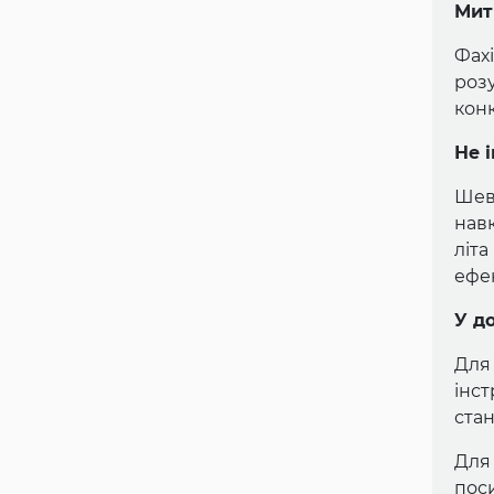
Мит
Фах
роз
конк
Не 
Шев
нав
літ
ефе
У д
Для
інс
стан
Для
поси