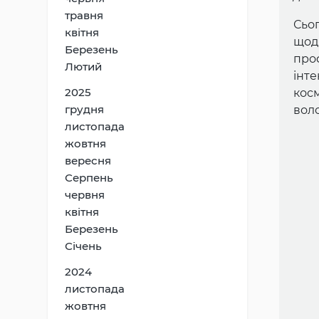
травня
Сьо
квітня
щод
Березень
проф
Лютий
інт
2025
кос
грудня
воло
листопада
жовтня
вересня
Серпень
червня
квітня
Березень
Січень
2024
листопада
жовтня