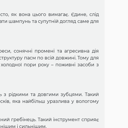
то, як вона цього вимагає. Єдине, слід
ати шампунь та супутній догляд саме для
реси, сонячні промені та агресивна дія
руктуру пасм по всій довжині. Тому для
 холодної пори року – поживні засоби з
ь з рідкими та довгими зубцями. Такий
сків, яка найбільш уразлива у вологому
ний гребінець. Такий інструмент сприяє
цнішим і сильнішим.