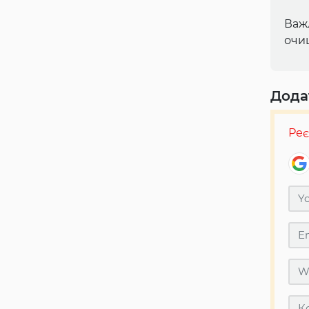
Важ
очищ
Дода
Реє