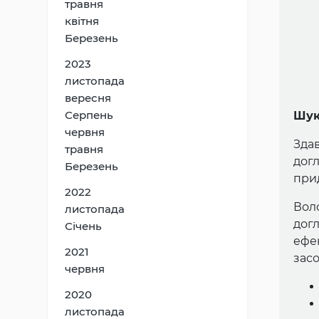
травня
квітня
Березень
2023
листопада
вересня
Серпень
Шук
червня
Здав
травня
дог
Березень
при
2022
Воло
листопада
дог
Січень
ефе
2021
засо
червня
2020
листопада