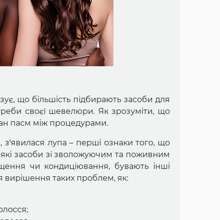
азує, що більшість підбирають засоби для
треби своєї шевелюри. Як зрозуміти, що
тан пасм між процедурами.
, з'явилася лупа – перші ознаки того, що
'які засоби зі зволожуючим та поживним
щення чи кондиціювання, бувають інші
я вирішення таких проблем, як:
олосся;