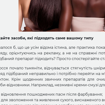
айте засоби, які підходять саме вашому типу
алося б, що це усім відома істина, але практика пок
ляду, орієнтуючись на рекламу, а не на справжні по
дбаний препарат підходить? Просто спостерігайте с
сся почало тьмяніти, відчувається стягнутість шкіри
ляд підібраний неправильно і потрібно перейти на м
ктом. Крім щоденних звичних препаратів для очи
би-відновники. Наприклад, незмивні креми-смузі дл
відновлення пошкоджених пасм після фарбування;
для зволоження та живлення сухого, виснаженого в