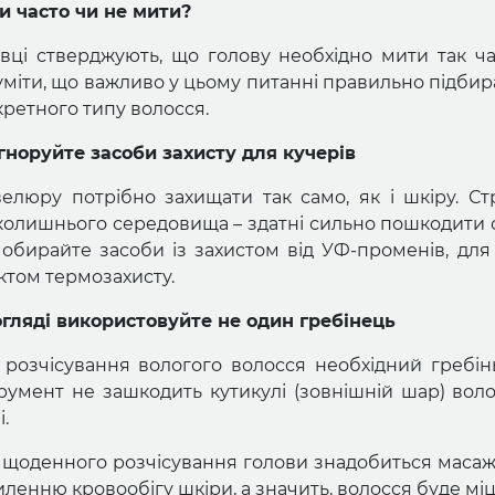
и часто чи не мити?
івці стверджують, що голову необхідно мити так час
уміти, що важливо у цьому питанні правильно підбир
ретного типу волосся.
ігноруйте засоби захисту для кучерів
елюру потрібно захищати так само, як і шкіру. Ст
колишнього середовища – здатні сильно пошкодити ст
а обирайте засоби із захистом від УФ-променів, для
ктом термозахисту.
огляді використовуйте не один гребінець
 розчісування вологого волосся необхідний гребін
трумент не зашкодить кутикулі (зовнішній шар) воло
і.
 щоденного розчісування голови знадобиться масаж
ленню кровообігу шкіри, а значить, волосся буде мі