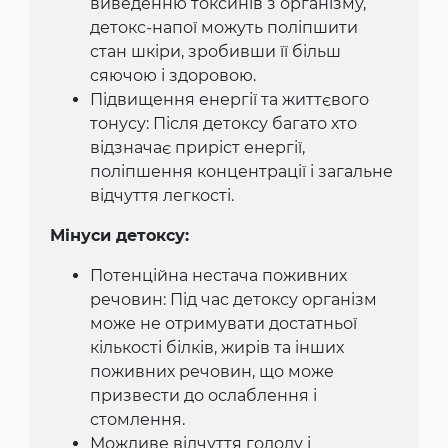
виведенню токсинів з організму,
детокс-напої можуть поліпшити
стан шкіри, зробивши її більш
сяючою і здоровою.
Підвищення енергії та життєвого
тонусу: Після детоксу багато хто
відзначає приріст енергії,
поліпшення концентрації і загальне
відчуття легкості.
Мінуси детоксу:
Потенційна нестача поживних
речовин: Під час детоксу організм
може не отримувати достатньої
кількості білків, жирів та інших
поживних речовин, що може
призвести до ослаблення і
стомлення.
Можливе відчуття голоду і