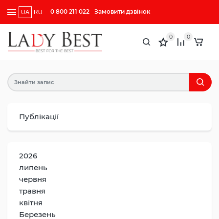
0 800 211 022
Замовити дзвінок
UA
RU
0
0
Публікації
2026
липень
червня
травня
квітня
Березень