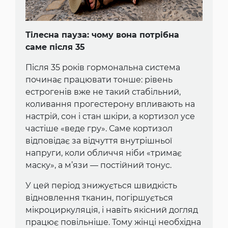
Тілесна пауза: чому вона потрібна
саме після 35
Після 35 років гормональна система
починає працювати тонше: рівень
естрогенів вже не такий стабільний,
коливання прогестерону впливають на
настрій, сон і стан шкіри, а кортизол усе
частіше «веде гру». Саме кортизол
відповідає за відчуття внутрішньої
напруги, коли обличчя ніби «тримає
маску», а м’язи — постійний тонус.
У цей період знижується швидкість
відновлення тканин, погіршується
мікроциркуляція, і навіть якісний догляд
працює повільніше. Тому жінці необхідна