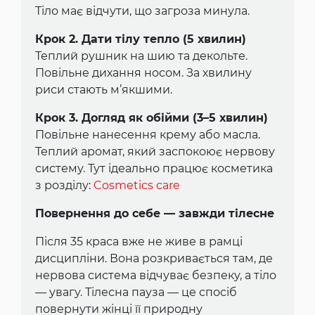
Тіло має відчути, що загроза минула.
Крок 2. Дати тілу тепло (5 хвилин)
Теплий рушник на шию та декольте.
Повільне дихання носом. За хвилину
риси стають м’якшими.
Крок 3. Догляд як обійми (3–5 хвилин)
Повільне нанесення крему або масла.
Теплий аромат, який заспокоює нервову
систему. Тут ідеально працює косметика
з розділу:
Cosmetics care
Повернення до себе — завжди тілесне
Після 35 краса вже не живе в рамці
дисципліни. Вона розкривається там, де
нервова система відчуває безпеку, а тіло
— увагу. Тілесна пауза — це спосіб
повернути жінці її природну