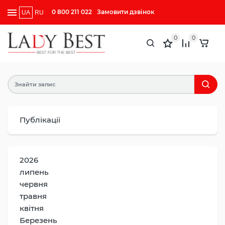
0 800 211 022
Замовити дзвінок
UA
RU
0
0
Публікації
2026
липень
червня
травня
квітня
Березень