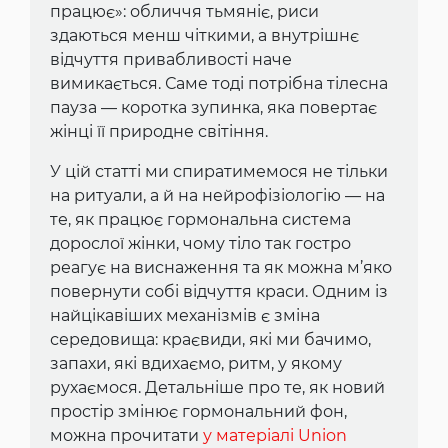
працює»: обличчя тьмяніє, риси
здаються менш чіткими, а внутрішнє
відчуття привабливості наче
вимикається. Саме тоді потрібна тілесна
пауза — коротка зупинка, яка повертає
жінці її природне світіння.
У цій статті ми спиратимемося не тільки
на ритуали, а й на нейрофізіологію — на
те, як працює гормональна система
дорослої жінки, чому тіло так гостро
реагує на виснаження та як можна м’яко
повернути собі відчуття краси. Одним із
найцікавіших механізмів є зміна
середовища: краєвиди, які ми бачимо,
запахи, які вдихаємо, ритм, у якому
рухаємося. Детальніше про те, як новий
простір змінює гормональний фон,
можна прочитати
у матеріалі Union