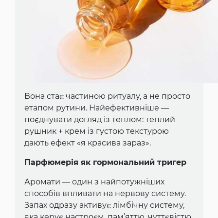
Вона стає частиною ритуалу, а не просто
етапом рутини. Найефективніше —
поєднувати догляд із теплом: теплий
рушник + крем із густою текстурою
дають ефект «я красива зараз».
Парфюмерія як гормональний тригер
Аромати — один з найпотужніших
способів впливати на нервову систему.
Запах одразу активує лімбічну систему,
яка керує настроєм, пам’яттю, чуттєвістю