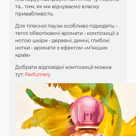
та… тим, як ми відчуваємо власну
привабливість.
Для тілесної паузи особливо підходять: •
теплі обволікаючі аромати • композиції з
нотою шкіри • деревні, димні, глибокі
нотки • аромати з ефектом «м’якших
країв»
Добрати відповідні композиції можна
тут:
Perfumery