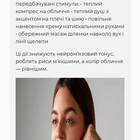
передбачувані стимули: • теплий
компрес на обличчя • теплий душ з
акцентом на плечі та шию • повільне
нанесення крему натискальними рухами
• обережний масаж ділянки навколо вух і
лінії щелепи
Ці дії знижують нейром’язовий тонус,
роблять риси м’якшими, а колір обличчя
— рівнішим.