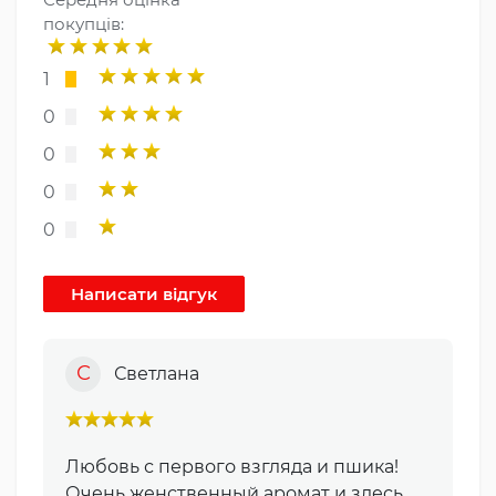
покупців:
1
0
0
0
0
С
Светлана
Любовь с первого взгляда и пшика!
Очень женственный аромат и здесь