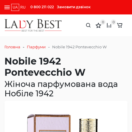
0 800 211 022
Замовити дзвінок
UA
RU
0
0
-
-
Головна
Парфуми
Nobile 1942 Pontevecchio W
Nobile 1942
Pontevecchio W
Жіноча парфумована вода
Нобіле 1942