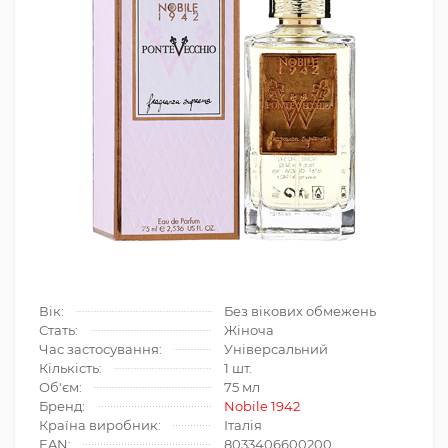
Вік:
Без вікових обмежень
Стать:
Жіноча
Час застосування:
Універсальний
Кількість:
1 шт.
Об'єм:
75 мл
Бренд:
Nobile 1942
Країна виробник:
Італія
EAN:
8033406600200