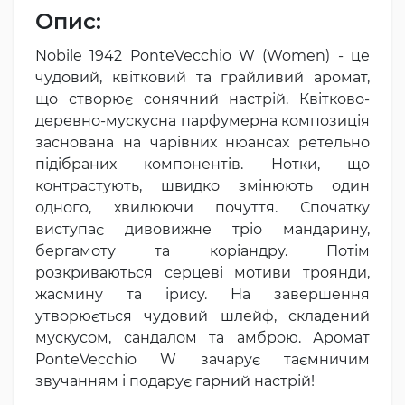
Опис:
Nobile 1942 PonteVecchio W (Women) - це
чудовий, квітковий та грайливий аромат,
що створює сонячний настрій. Квітково-
деревно-мускусна парфумерна композиція
заснована на чарівних нюансах ретельно
підібраних компонентів. Нотки, що
контрастують, швидко змінюють один
одного, хвилюючи почуття. Спочатку
виступає дивовижне тріо мандарину,
бергамоту та коріандру. Потім
розкриваються серцеві мотиви троянди,
жасмину та ірису. На завершення
утворюється чудовий шлейф, складений
мускусом, сандалом та амброю. Аромат
PonteVecchio W зачарує таємничим
звучанням і подарує гарний настрій!