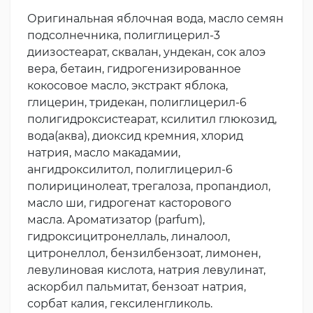
Оригинальная яблочная вода, масло семян
подсолнечника, полиглицерил-3
диизостеарат, сквалан, ундекан, сок алоэ
вера, бетаин, гидрогенизированное
кокосовое масло, экстракт яблока,
глицерин, тридекан, полиглицерил-6
полигидроксистеарат, ксилитил глюкозид,
вода(аква), диоксид кремния, хлорид
натрия, масло макадамии,
ангидроксилитол, полиглицерил-6
полирицинолеат, трегалоза, пропандиол,
масло ши, гидрогенат касторового
масла. Ароматизатор (parfum),
гидроксицитронеллаль, линалоол,
цитронеллол, бензилбензоат, лимонен,
левулиновая кислота, натрия левулинат,
аскорбил пальмитат, бензоат натрия,
сорбат калия, гексиленгликоль.