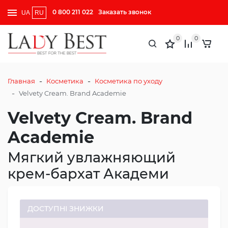
0 800 211 022
Заказать звонок
UA
RU
0
0
-
-
Главная
Косметика
Косметика по уходу
-
Velvety Cream. Brand Academie
Velvety Cream. Brand
Academie
Мягкий увлажняющий
крем-бархат Академи
ДОСТУПНІ ЗНИЖКИ