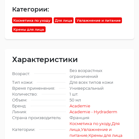
Категории:
Косметика по уходу
Для лица
Увлажнение и питание
Кремы для лица
Характеристики
Без возрастных
Возраст:
ограничений
Тип кожи:
Для всех типов кожи
Время применения:
Универсальный
Количество:
1 шт.
Объем:
50 мл
Бренд:
Academie
Линия:
Academie - Hydraderm
Страна производитель:
Франция
Косметика по уходу
,
Для
Категории:
лица
,
Увлажнение и
питание
,
Кремы для лица