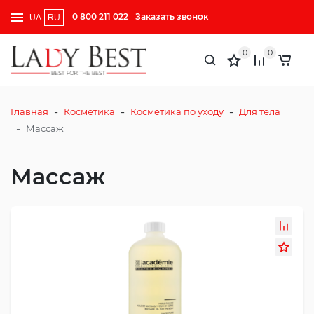
0 800 211 022
Заказать звонок
UA
RU
0
0
-
-
-
Главная
Косметика
Косметика по уходу
Для тела
-
Массаж
Массаж