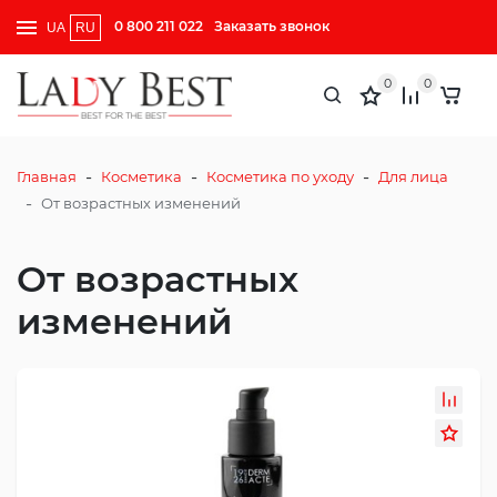
0 800 211 022
Заказать звонок
UA
RU
0
0
-
-
-
Главная
Косметика
Косметика по уходу
Для лица
-
От возрастных изменений
От возрастных
изменений