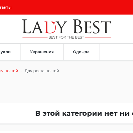
такты
суари
Украшения
Одежда
-
ля ногтей
Для роста ногтей
В этой категории нет ни 