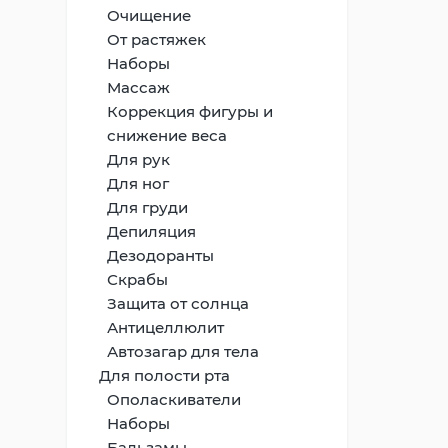
Очищение
От растяжек
Наборы
Массаж
Коррекция фигуры и
снижение веса
Для рук
Для ног
Для груди
Депиляция
Дезодоранты
Скрабы
Защита от солнца
Антицеллюлит
Автозагар для тела
Для полости рта
Ополаскиватели
Наборы
Бальзамы