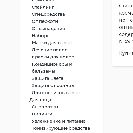
Стан
Стайлинг
косме
Спецсредства
ногт
От перхоти
оптим
От выпадения
соде
Наборы
в кож
Маски для волос
Лечение волос
Купит
Краски для волос
Кондиционеры и
бальзамы
Защита цвета
Защита от солнца
Для кончиков волос
Для лица
Сыворотки
Пилинги
Увлажнение и питание
Тонизирующие средства