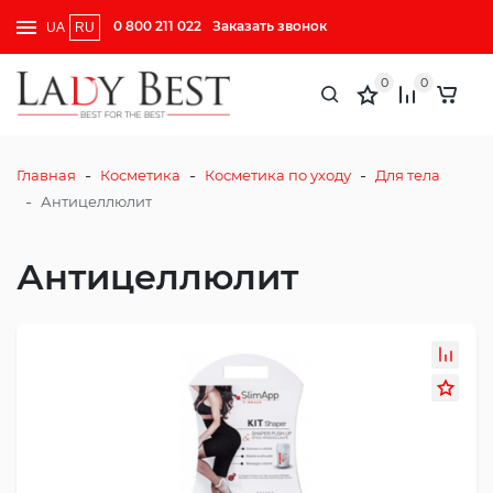
0 800 211 022
Заказать звонок
UA
RU
0
0
-
-
-
Главная
Косметика
Косметика по уходу
Для тела
-
Антицеллюлит
Антицеллюлит