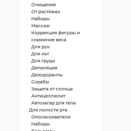
Очищение
От растяжек
Наборы
Массаж
Коррекция фигуры и
снижение веса
Для рук
Для ног
Для груди
Депиляция
Дезодоранты
Скрабы
Защита от солнца
Антицеллюлит
Автозагар для тела
Для полости рта
Ополаскиватели
Наборы
Бальзамы