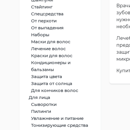
Врачи
Стайлинг
зубов
Спецсредства
нужн
От перхоти
необ
От выпадения
Наборы
Лече
Маски для волос
пред
Лечение волос
защи
Краски для волос
микро
Кондиционеры и
бальзамы
Купит
Защита цвета
Защита от солнца
Для кончиков волос
Для лица
Сыворотки
Пилинги
Увлажнение и питание
Тонизирующие средства