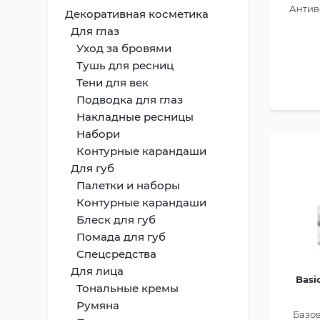
Антив
Декоративная косметика
Для глаз
Уход за бровями
Тушь для ресниц
Тени для век
Подводка для глаз
Накладные ресницы
Набори
Контурные карандаши
Для губ
Палетки и наборы
Контурные карандаши
Блеск для губ
Помада для губ
Спецсредства
Для лица
Basi
Тональные кремы
Румяна
Базов