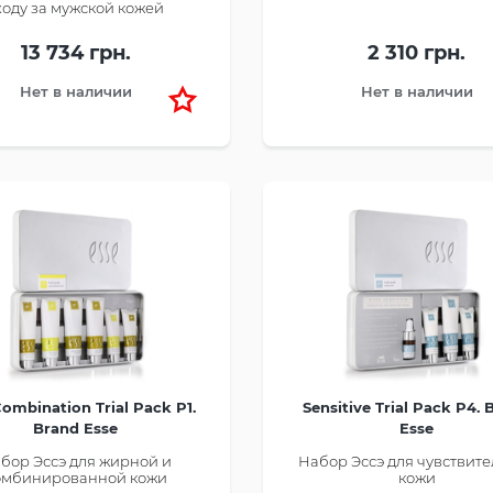
ходу за мужской кожей
13 734 грн.
2 310 грн.
Нет в наличии
Нет в наличии
Combination Trial Pack P1.
Sensitive Trial Pack P4. 
Brand Esse
Esse
бор Эссэ для жирной и
Набор Эссэ для чувствит
омбинированной кожи
кожи