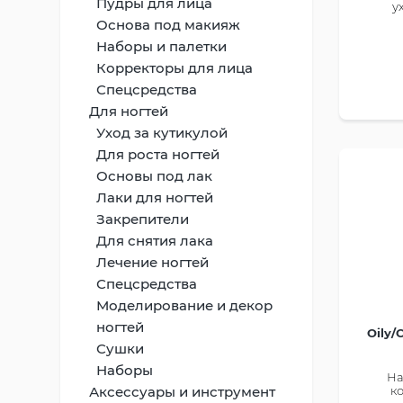
Пудры для лица
у
Основа под макияж
Наборы и палетки
Корректоры для лица
Спецсредства
Для ногтей
Уход за кутикулой
Для роста ногтей
Основы под лак
Лаки для ногтей
Закрепители
Для снятия лака
Лечение ногтей
Спецсредства
Моделирование и декор
ногтей
Oily/
Сушки
Наборы
На
Аксессуары и инструмент
к