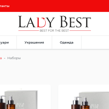
такты
суари
Украшения
Одежда
-
ца
Наборы