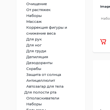
Очищение
Image
От растяжек
Наборы
Набор
Массаж
Коррекция фигуры и
снижение веса
Для рук
Для ног
Для груди
Депиляция
Дезодоранты
Скрабы
Защита от солнца
Антицеллюлит
Автозагар для тела
Для полости рта
Ополаскиватели
Наборы
Бальзамы