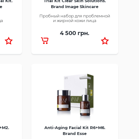
l Kit.
Trial Kit Clear Skin Solutions.
e
Brand Image Skincare
Пробный набор для проблемной
да
и жирной кожи лица
4 500 грн.
4+M2.
Anti-Aging Facial Kit R6+M6.
Brand Esse