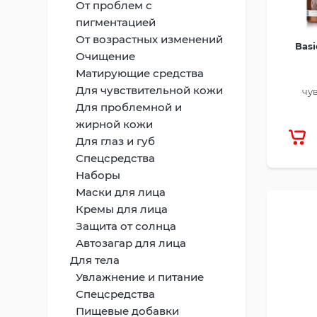
От проблем с
пигментацией
От возрастных изменений
Basi
Очищение
Матирующие средства
Для чувствительной кожи
чу
Для проблемной и
жирной кожи
Для глаз и губ
Спецсредства
Наборы
Маски для лица
Кремы для лица
Защита от солнца
Автозагар для лица
Для тела
Увлажнение и питание
Спецсредства
Пищевые добавки