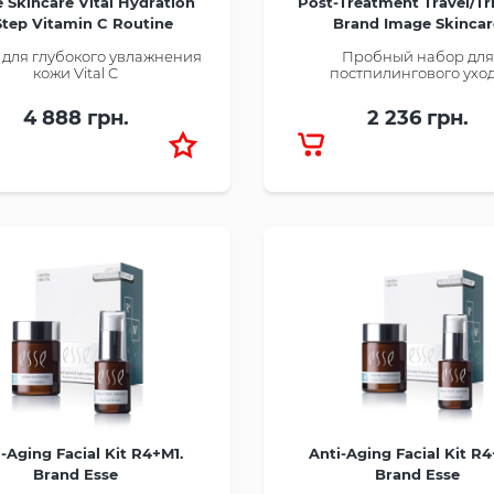
 Skincare Vital Hydration
Post-Treatment Travel/Tria
Step Vitamin C Routine
Brand Image Skincar
 для глубокого увлажнения
Пробный набор для
кожи Vital C
постпилингового ухо
4 888 грн.
2 236 грн.
-Aging Facial Kit R4+M1.
Anti-Aging Facial Kit R
Brand Esse
Brand Esse