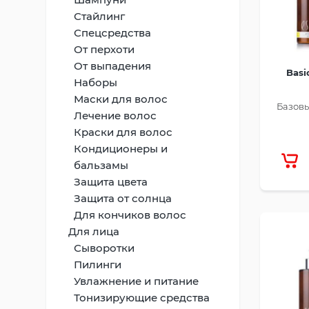
Стайлинг
Спецсредства
От перхоти
От выпадения
Basi
Наборы
Маски для волос
Базовы
Лечение волос
Краски для волос
Кондиционеры и
бальзамы
Защита цвета
Защита от солнца
Для кончиков волос
Для лица
Сыворотки
Пилинги
Увлажнение и питание
Тонизирующие средства