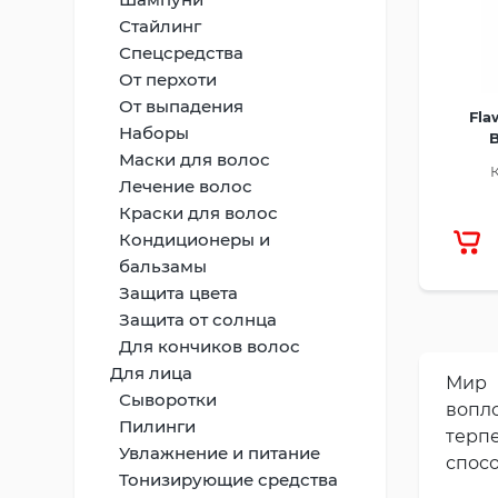
Стайлинг
Спецсредства
От перхоти
От выпадения
Fla
Наборы
Маски для волос
Лечение волос
Краски для волос
Кондиционеры и
бальзамы
Защита цвета
Защита от солнца
Для кончиков волос
Для лица
Мир 
Сыворотки
вопл
Пилинги
терп
Увлажнение и питание
спосо
Тонизирующие средства