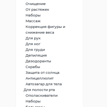
Очищение
От растяжек
Наборы
Массаж
Коррекция фигуры и
снижение веса
Для рук
Для ног
Для груди
Депиляция
Дезодоранты
Скрабы
Защита от солнца
Антицеллюлит
Автозагар для тела
Для полости рта
Ополаскиватели
Наборы
Бальзамы