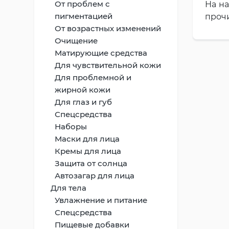
От проблем с
На н
пигментацией
прочи
От возрастных изменений
Очищение
Матирующие средства
Для чувствительной кожи
Для проблемной и
жирной кожи
Для глаз и губ
Спецсредства
Наборы
Маски для лица
Кремы для лица
Защита от солнца
Автозагар для лица
Для тела
Увлажнение и питание
Спецсредства
Пищевые добавки