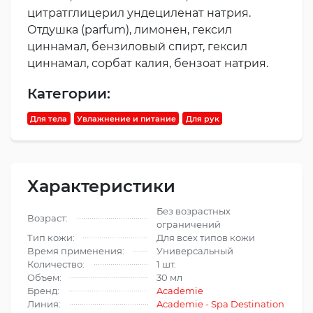
цитратглицерил ундециленат натрия.
Отдушка (parfum), лимонен, гексил
циннамал, бензиловый спирт, гексил
циннамал, сорбат калия, бензоат натрия.
Категории:
Для тела
Увлажнение и питание
Для рук
Характеристики
Без возрастных
Возраст:
ограничений
Тип кожи:
Для всех типов кожи
Время применения:
Универсальный
Количество:
1 шт.
Объем:
30 мл
Бренд:
Academie
Линия:
Academie - Spa Destination