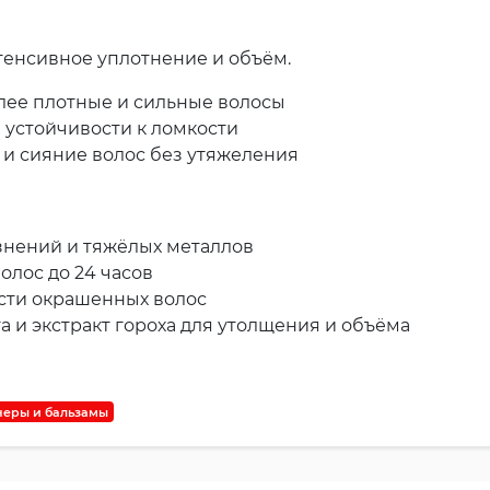
тенсивное уплотнение и объём.
лее плотные и сильные волосы
устойчивости к ломкости
 и сияние волос без утяжеления
язнений и тяжёлых металлов
олос до 24 часов
ости окрашенных волос
та и экстракт гороха для утолщения и объёма
еры и бальзамы