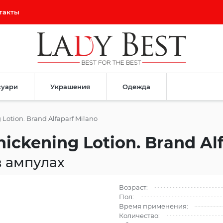
такты
суари
Украшения
Одежда
 Lotion. Brand Alfaparf Milano
hickening Lotion. Brand Al
в ампулах
Возраст:
Пол:
Время применения:
Количество: