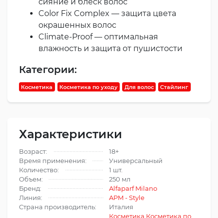
сияние и блеск волос
Color Fix Complex — защита цвета
окрашенных волос
Climate-Proof — оптимальная
влажность и защита от пушистости
Категории:
Косметика
Косметика по уходу
Для волос
Стайлинг
Характеристики
Возраст:
18+
Время применения:
Универсальный
Количество:
1 шт.
Объем:
250 мл
Бренд:
Alfaparf Milano
Линия:
APM - Style
Страна производитель:
Италия
Косметика
,
Косметика по